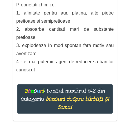
Proprietati chimice:
1. afinitate pentru aur, platina, alte pietre
pretioase si semipretioase
2. absoarbe cantitati mari de substante
pretioase
3. explodeaza in mod spontan fara motiv sau
avertizare
4. cel mai puternic agent de reducere a banilor
cunoscut
B
a
n
c
u
r
i
:
Bancul numărul 642 din
categoria
bancuri despre bărbați și
femei