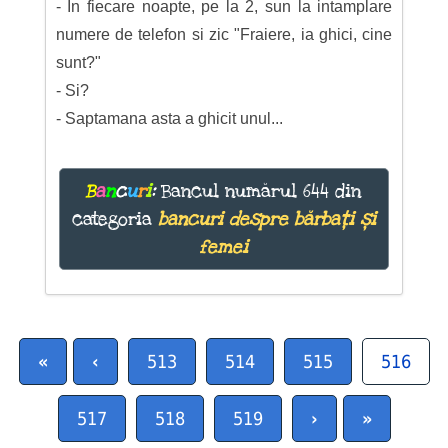
- In fiecare noapte, pe la 2, sun la intamplare
numere de telefon si zic "Fraiere, ia ghici, cine
sunt?"
- Si?
- Saptamana asta a ghicit unul...
B
a
n
c
u
r
i
:
Bancul numărul 644 din
categoria
bancuri despre bărbați și
femei
«
‹
513
514
515
516
517
518
519
›
»