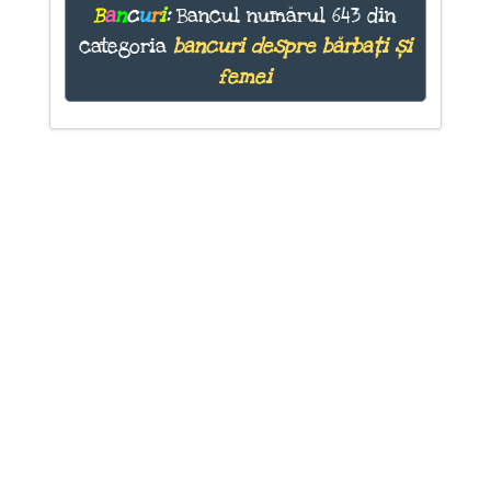
B
a
n
c
u
r
i
:
Bancul numărul 643 din
categoria
bancuri despre bărbați și
femei