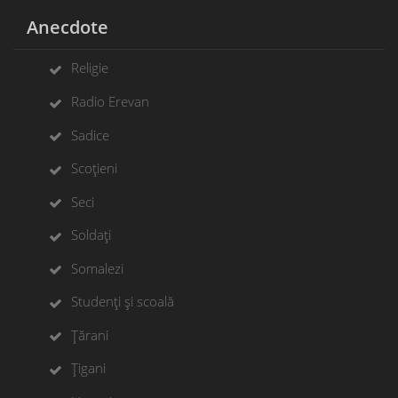
Anecdote
Religie
Radio Erevan
Sadice
Scoțieni
Seci
Soldați
Somalezi
Studenți și scoală
Țărani
Țigani