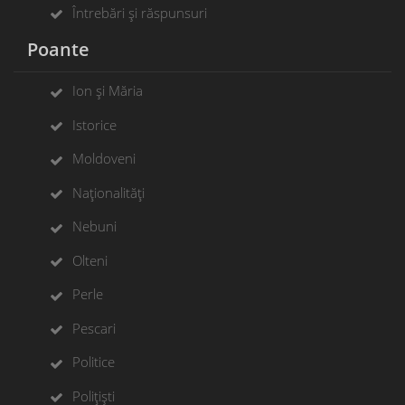
Întrebări și răspunsuri
Poante
Ion și Măria
Istorice
Moldoveni
Naționalități
Nebuni
Olteni
Perle
Pescari
Politice
Polițiști