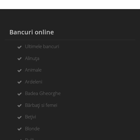
Bancuri online
Ultimele bancuri
Alinuța
Animale
Ardeleni
Badea Gheorghe
Bărbați si femei
Bețivi
Blonde