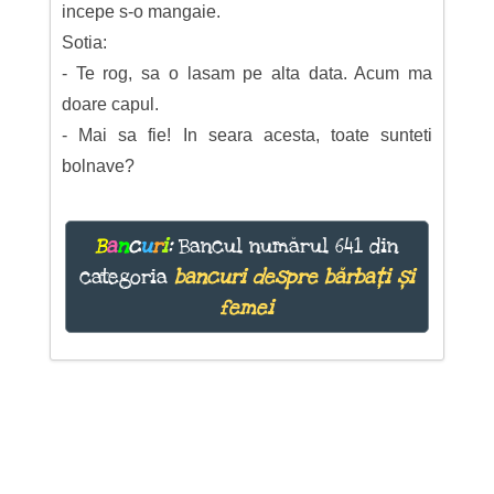
incepe s-o mangaie.
Sotia:
- Te rog, sa o lasam pe alta data. Acum ma
doare capul.
- Mai sa fie! In seara acesta, toate sunteti
bolnave?
B
a
n
c
u
r
i
:
Bancul numărul 641 din
categoria
bancuri despre bărbați și
femei