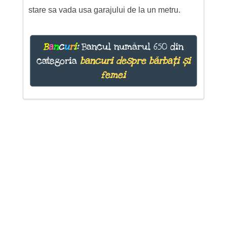
stare sa vada usa garajului de la un metru.
B
a
n
c
u
r
i
:
Bancul numărul 650 din
categoria
bancuri despre bărbați și
femei