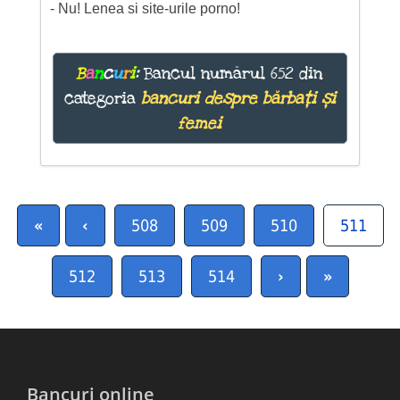
- Nu! Lenea si site-urile porno!
B
a
n
c
u
r
i
:
Bancul numărul 652 din
categoria
bancuri despre bărbați și
femei
«
‹
508
509
510
511
512
513
514
›
»
Bancuri online