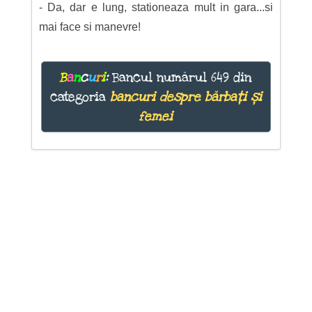
- Da, dar e lung, stationeaza mult in gara...si
mai face si manevre!
B
a
n
c
u
r
i
:
Bancul numărul 649 din
categoria
bancuri despre bărbați și
femei