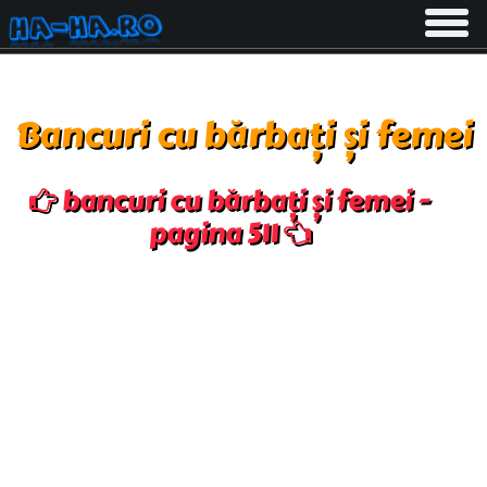
Toggle
navigati
Bancuri cu bărbați și femei
bancuri cu bărbați și femei -
pagina 511