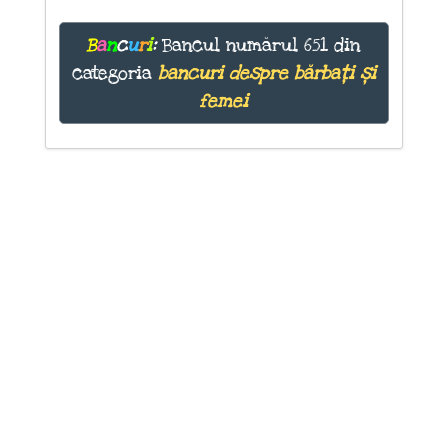
B
a
n
c
u
r
i
:
Bancul numărul 651 din
categoria
bancuri despre bărbați și
femei