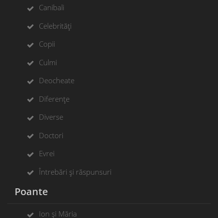
Canibali
Celebrități
Copii
Culmi
Deocheate
Diferențe
Diverse
Doctori
Evrei
Întrebări și răspunsuri
Poante
Ion și Măria