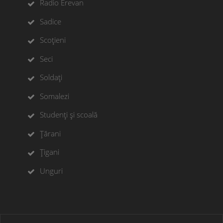
Radio Erevan
Sadice
Scoțieni
Seci
Soldați
Somalezi
Studenți și scoală
Țărani
Țigani
Unguri