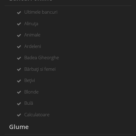
Ultimele bancuri
Alinuța
Animale
Ardeleni
Badea Gheorghe
Bărbați si femei
Bețivi
Blonde
Bulă
Calculatoare
Glume