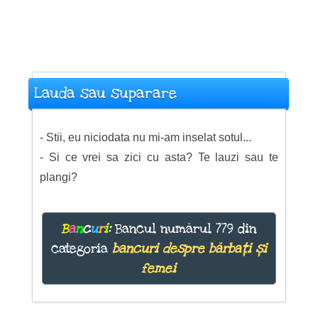
Lauda sau suparare
- Stii, eu niciodata nu mi-am inselat sotul...
- Si ce vrei sa zici cu asta? Te lauzi sau te
plangi?
B
a
n
c
u
r
i
:
Bancul numărul 779 din
categoria
bancuri despre bărbați și
femei