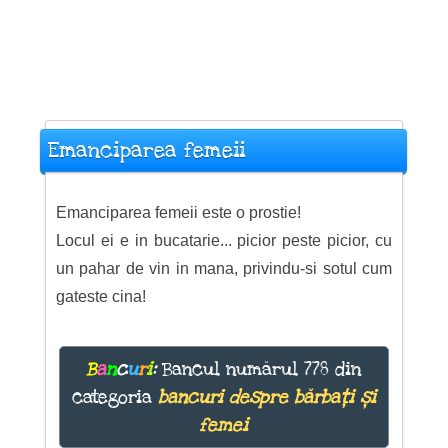
Emanciparea femeii
Emanciparea femeii este o prostie!
Locul ei e in bucatarie... picior peste picior, cu
un pahar de vin in mana, privindu-si sotul cum
gateste cina!
B
a
n
c
u
r
i
:
Bancul numărul 778 din
categoria
bancuri despre bărbați și
femei