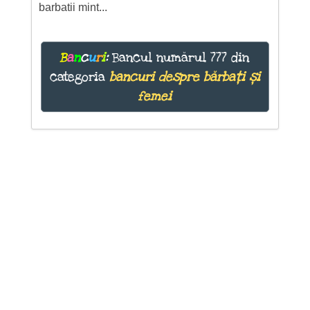
barbatii mint...
B
a
n
c
u
r
i
:
Bancul numărul 777 din
categoria
bancuri despre bărbați și
femei