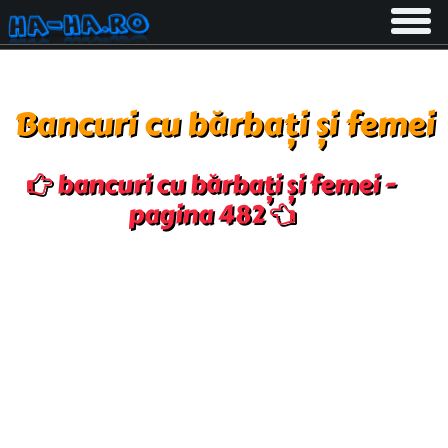
Toggle
navigati
Bancuri cu bărbați și femei
bancuri cu bărbați și femei -
pagina 482