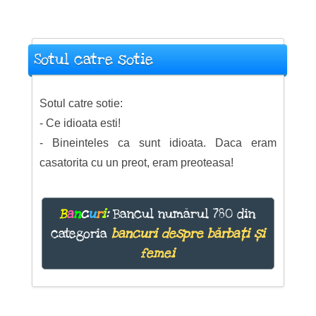
Sotul catre sotie
Sotul catre sotie:
- Ce idioata esti!
- Bineinteles ca sunt idioata. Daca eram
casatorita cu un preot, eram preoteasa!
B
a
n
c
u
r
i
:
Bancul numărul 780 din
categoria
bancuri despre bărbați și
femei