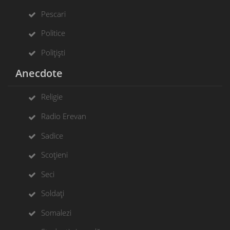
Pescari
Politice
Polițiști
Anecdote
Religie
Radio Erevan
Sadice
Scoțieni
Seci
Soldați
Somalezi