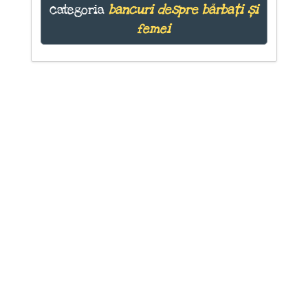
categoria
bancuri despre bărbați și
femei