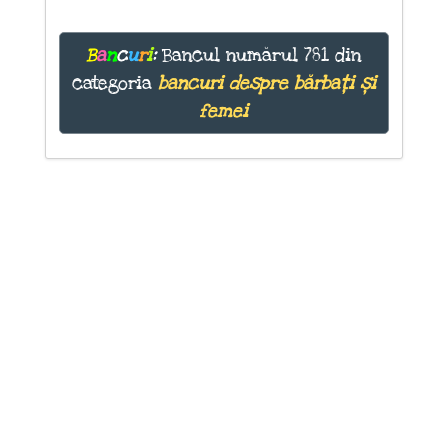
B
a
n
c
u
r
i
:
Bancul numărul 781 din
categoria
bancuri despre bărbați și
femei