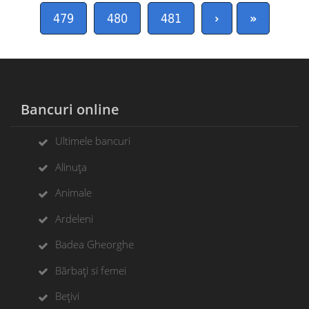
479
480
481
›
»
Bancuri online
Ultimele bancuri
Alinuța
Animale
Ardeleni
Badea Gheorghe
Bărbați si femei
Bețivi