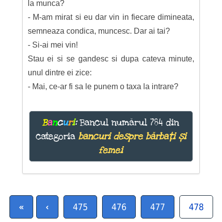
la munca?
- M-am mirat si eu dar vin in fiecare dimineata,
semneaza condica, muncesc. Dar ai tai?
- Si-ai mei vin!
Stau ei si se gandesc si dupa cateva minute,
unul dintre ei zice:
- Mai, ce-ar fi sa le punem o taxa la intrare?
B
a
n
c
u
r
i
:
Bancul numărul 784 din
categoria
bancuri despre bărbați și
femei
«
‹
475
476
477
478