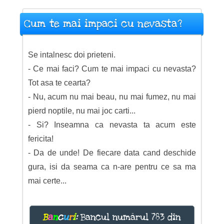
Cum te mai impaci cu nevasta?
Se intalnesc doi prieteni.
- Ce mai faci? Cum te mai impaci cu nevasta?
Tot asa te cearta?
- Nu, acum nu mai beau, nu mai fumez, nu mai
pierd noptile, nu mai joc carti...
- Si? Inseamna ca nevasta ta acum este
fericita!
- Da de unde! De fiecare data cand deschide
gura, isi da seama ca n-are pentru ce sa ma
mai certe...
B
a
n
c
u
r
i
:
Bancul numărul 783 din