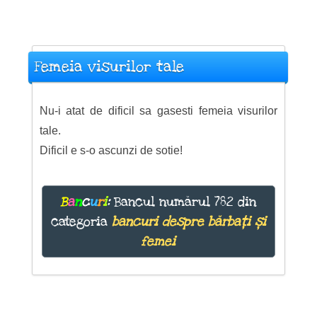
Femeia visurilor tale
Nu-i atat de dificil sa gasesti femeia visurilor
tale.
Dificil e s-o ascunzi de sotie!
B
a
n
c
u
r
i
:
Bancul numărul 782 din
categoria
bancuri despre bărbați și
femei