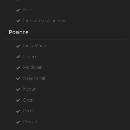
Evrei
Întrebări și răspunsuri
Poante
Ion și Măria
Istorice
Moldoveni
Naționalități
Nebuni
Olteni
Perle
Pescari