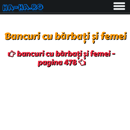
Toggle
navigati
Bancuri cu bărbați și femei
bancuri cu bărbați și femei -
pagina 478