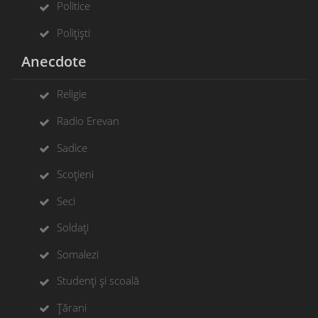
Politice
Polițiști
Anecdote
Religie
Radio Erevan
Sadice
Scoțieni
Seci
Soldați
Somalezi
Studenți și scoală
Țărani