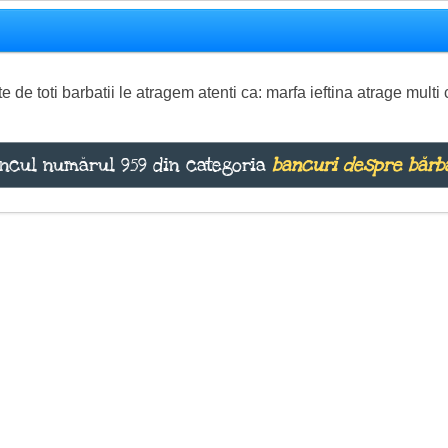
de toti barbatii le atragem atenti ca: marfa ieftina atrage multi c
ncul numărul 959 din categoria
bancuri despre bărb