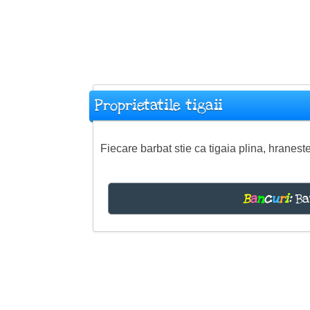
Proprietatile tigaii
Fiecare barbat stie ca tigaia plina, hranest
B
a
n
c
u
r
i
:
Ba