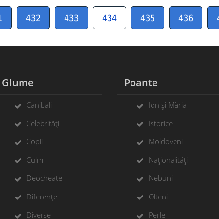
1
432
433
434
435
436
Glume
Poante
Canibali
Ion și Măria
Celebrități
Istorice
Copii
Moldoveni
Culmi
Naționalități
Deocheate
Nebuni
Diferențe
Olteni
Diverse
Perle