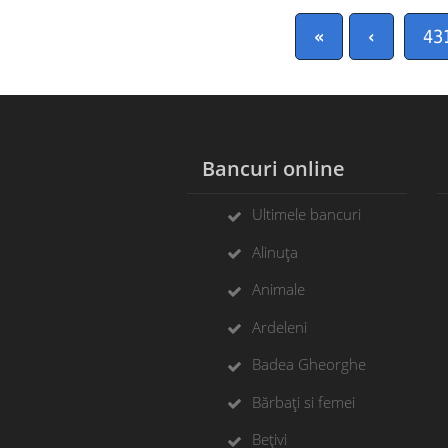
«
‹
43
Bancuri online
Ultimele bancuri
Alinuța
Animale
Ardeleni
Badea Gheorghe
Bărbați si femei
Bețivi