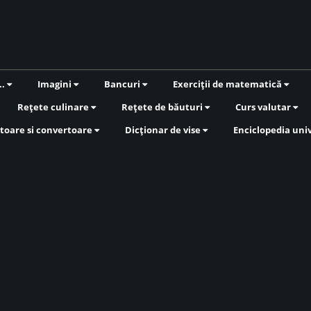
..
Imagini
Bancuri
Exerciții de matematică
Rețete culinare
Rețete de băuturi
Curs valutar
toare si convertoare
Dicționar de vise
Enciclopedia uni