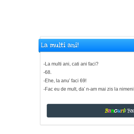
La multi ani!
-La multi ani, cati ani faci?
-68.
-Ehe, la anu' faci 69!
-Fac eu de mult, da' n-am mai zis la nimeni
B
a
n
c
u
r
i
:
Ba