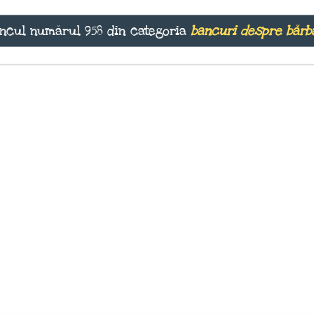
ncul numărul 958 din categoria
bancuri despre bărb