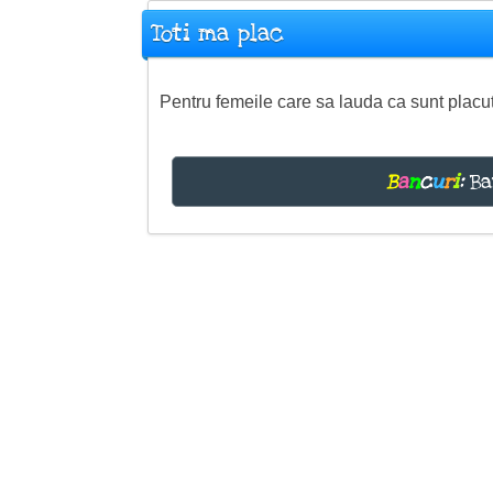
Toti ma plac
Pentru femeile care sa lauda ca sunt placute 
B
a
n
c
u
r
i
:
Ba