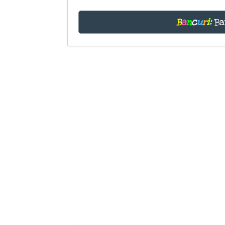
B
a
n
c
u
r
i
:
Ba