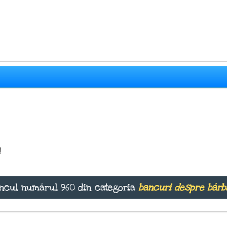
!
ncul numărul 960 din categoria
bancuri despre bărb