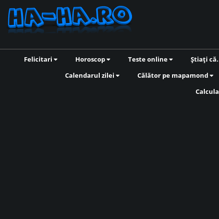
Felicitari
Horoscop
Teste online
Știați că.
Calendarul zilei
Călător pe mapamond
Calcula