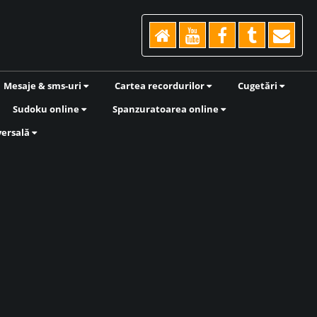
Mesaje & sms-uri
Cartea recordurilor
Cugetări
Sudoku online
Spanzuratoarea online
versală