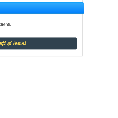
lienti.
ați și femei