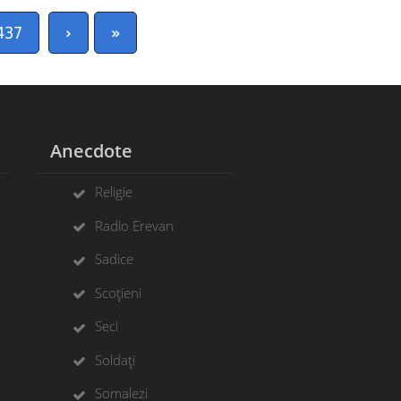
437
›
»
Anecdote
Religie
Radio Erevan
Sadice
Scoțieni
Seci
Soldați
Somalezi