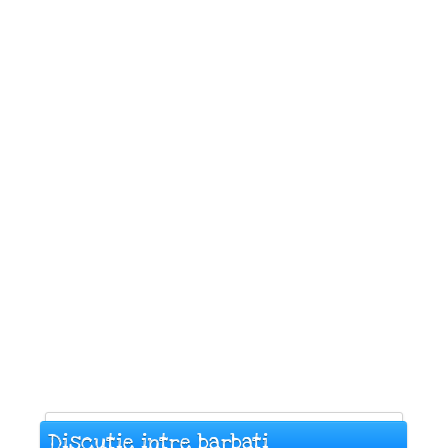
Discutie intre barbati