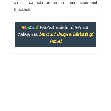
sa stiti ca asta are si un nume: sindromul
Stockholm.
B
a
n
c
u
r
i
:
Bancul numărul 969 din
categoria
bancuri despre bărbați și
femei