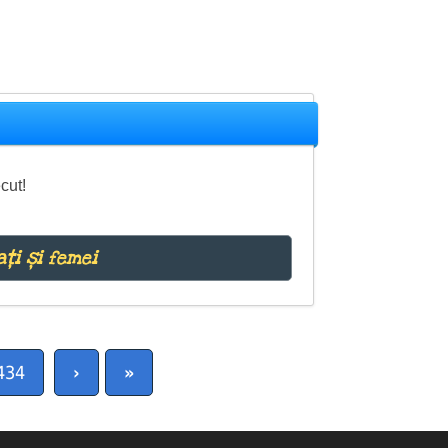
cut!
ați și femei
434
›
»