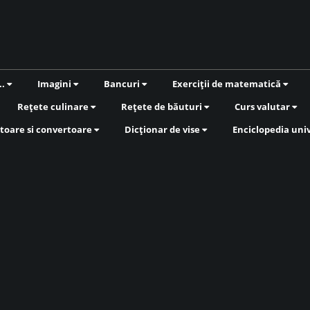
..
Imagini
Bancuri
Exerciții de matematică
Rețete culinare
Rețete de băuturi
Curs valutar
toare si convertoare
Dicționar de vise
Enciclopedia uni