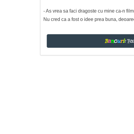
- As vrea sa faci dragoste cu mine ca-n fil
Nu cred ca a fost o idee prea buna, deoarece
B
a
n
c
u
r
i
:
Ba