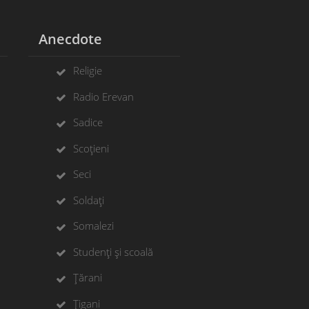
Anecdote
Religie
Radio Erevan
Sadice
Scoțieni
Seci
Soldați
Somalezi
Studenți și scoală
Țărani
Țigani