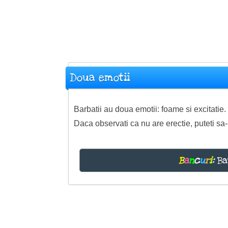
Doua emotii
Barbatii au doua emotii: foame si excitatie.
Daca observati ca nu are erectie, puteti sa-
B
a
n
c
u
r
i
:
Ba