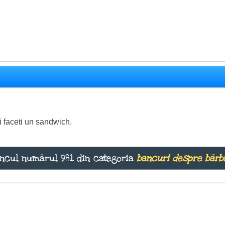
i faceti un sandwich.
ncul numărul 981 din categoria
bancuri despre bărb