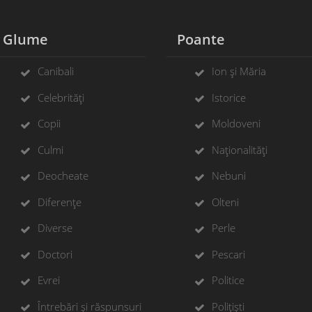
Glume
Poante
Canibali
Ion și Măria
Celebrități
Istorice
Copii
Moldoveni
Culmi
Naționalități
Deocheate
Nebuni
Diferențe
Olteni
Diverse
Perle
Doctori
Pescari
Evrei
Politice
Întrebări și răspunsuri
Polițiști