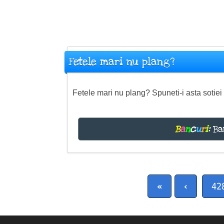
Fetele mari nu plang?
Fetele mari nu plang? Spuneti-i asta sotiei 
B
a
n
c
u
r
i
:
Ba
«
‹
42