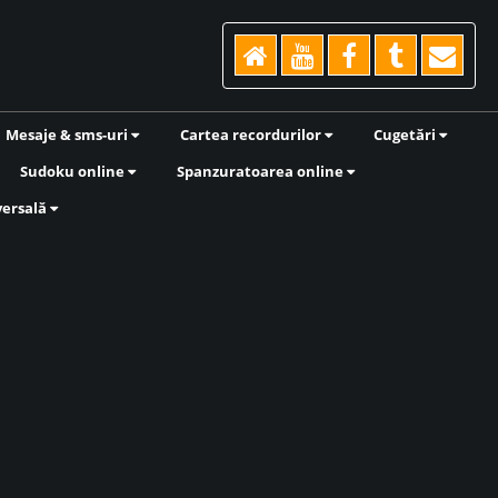
Mesaje & sms-uri
Cartea recordurilor
Cugetări
Sudoku online
Spanzuratoarea online
versală