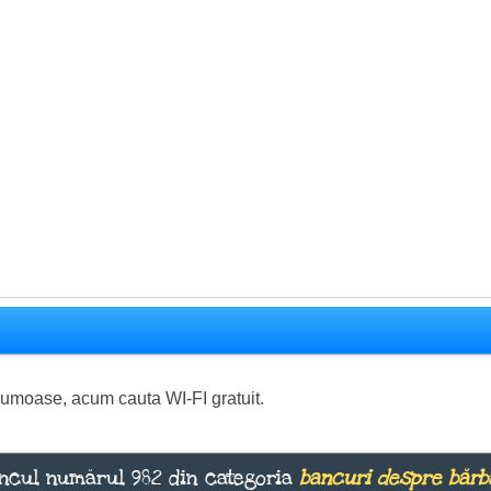
frumoase, acum cauta WI-FI gratuit.
ncul numărul 982 din categoria
bancuri despre bărb