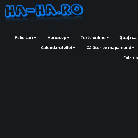
Felicitari
Horoscop
Teste online
Știați că.
Calendarul zilei
Călător pe mapamond
Calcula