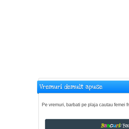
Vremuri demult apuse
Pe vremuri, barbati pe plaja cautau femei 
B
a
n
c
u
r
i
:
Ba