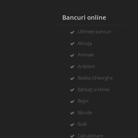
Bancuri online
Ultimele bancuri
Alinuța
Animale
Ardeleni
Badea Gheorghe
Bărbați si femei
Bețivi
Blonde
Bulă
Calculatoare