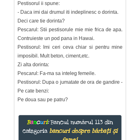
Pestisorul ii spune:
- Daca imi dai drumul iti indeplinesc o dorinta.
Deci care tie dorinta?
Pescarul: Stii pestisorule mie mie frica de apa.
Contruieste un pod pana in Hawai.
Pestisorul: Imi ceri ceva chiar si pentru mine
imposibil. Mult beton, ciment,etc.
Zi alta dorinta:
Pescarul: Fa-ma sa inteleg femeile.
Pestisorul: Dupa o jumatate de ora de gandire -
Pe cate benzi:
Pe doua sau pe patru?
B
a
n
c
u
r
i
:
Bancul numărul 113 din
categoria
bancuri despre bărbați și
femei