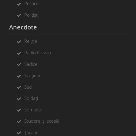
Politice
Polițiști
Anecdote
Religie
Radio Erevan
Sadice
Scoțieni
Seci
Soldați
Somalezi
Studenți și scoală
Țărani