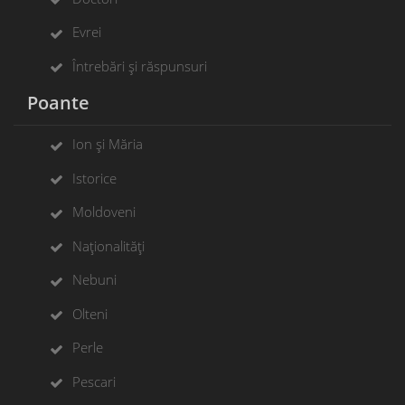
Evrei
Întrebări și răspunsuri
Poante
Ion și Măria
Istorice
Moldoveni
Naționalități
Nebuni
Olteni
Perle
Pescari