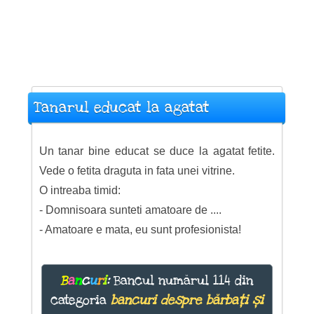
Tanarul educat la agatat
Un tanar bine educat se duce la agatat fetite.
Vede o fetita draguta in fata unei vitrine.
O intreaba timid:
- Domnisoara sunteti amatoare de ....
- Amatoare e mata, eu sunt profesionista!
B
a
n
c
u
r
i
:
Bancul numărul 114 din
categoria
bancuri despre bărbați și