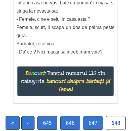
Intra in casa nervos, bate cu pumnu' in masa si
striga la nevasta-sa:
- Femeie, cine e sefu' in casa asta ?
Femeia, scurt, ii scapa un dos de palma peste
gura.
Barbatul, resemnat:
- Da' ce ? Nici macar sa intreb n-am voie?
B
a
n
c
u
r
i
:
Bancul numărul 116 din
categoria
bancuri despre bărbați și
femei
«
‹
645
646
647
648