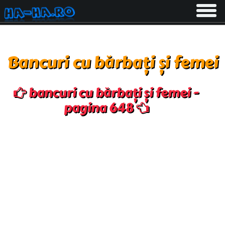
Toggle
navigati
Bancuri cu bărbați și femei
bancuri cu bărbați și femei -
pagina 648