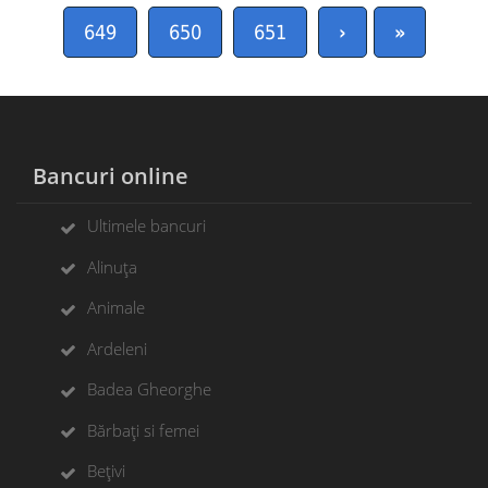
649
650
651
›
»
Bancuri online
Ultimele bancuri
Alinuța
Animale
Ardeleni
Badea Gheorghe
Bărbați si femei
Bețivi