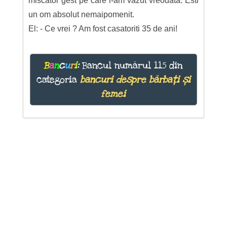
miscator gest pe care l-am vazut vreodata. Esti
un om absolut nemaipomenit.
El: - Ce vrei ? Am fost casatoriti 35 de ani!
B
a
n
c
u
r
i
:
Bancul numărul 115 din
categoria
bancuri despre bărbați și
femei