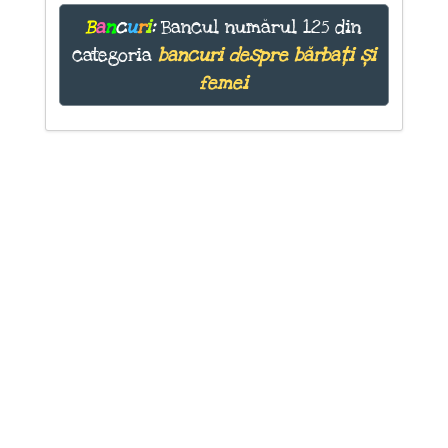
B
a
n
c
u
r
i
:
Bancul numărul 125 din
categoria
bancuri despre bărbați și
femei