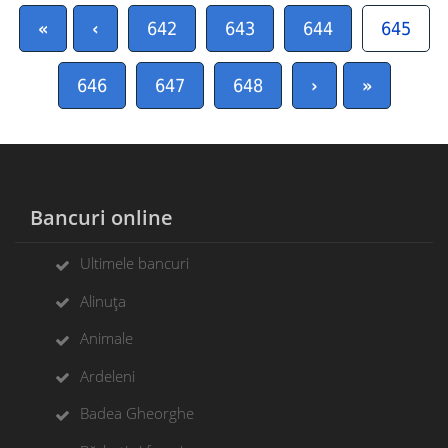
«
‹
642
643
644
645
646
647
648
›
»
Bancuri online
Ultimele bancuri
Alinuța
Animale
Ardeleni
Badea Gheorghe