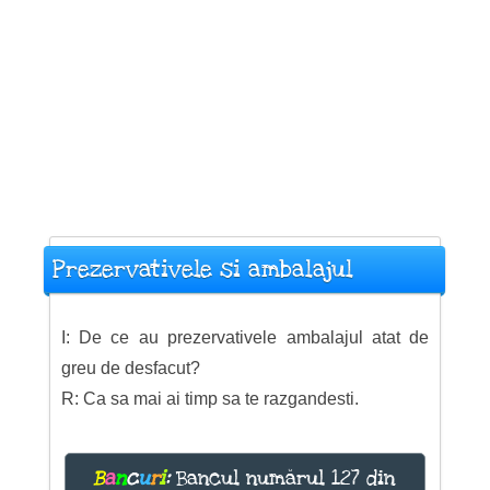
Prezervativele si ambalajul
I: De ce au prezervativele ambalajul atat de
greu de desfacut?
R: Ca sa mai ai timp sa te razgandesti.
B
a
n
c
u
r
i
:
Bancul numărul 127 din