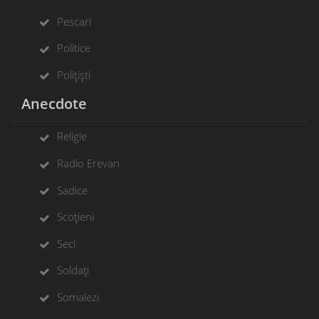
Pescari
Politice
Polițiști
Anecdote
Religie
Radio Erevan
Sadice
Scoțieni
Seci
Soldați
Somalezi