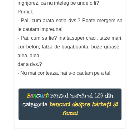
ingrijorez, ca nu inteleg pe unde o fi?
Primul:
- Pai, cum arata sotia dvs.? Poate mergem sa
le cautam impreuna!
- Pai, cum sa fie? Inalta,super craci, tatze mari,
cur beton, fatza de bagaboanta, buze groase ,
alea, alea,
dar a dvs.?
- Nu mai conteaza, hai s-o cautam pe a ta!
B
a
n
c
u
r
i
:
Bancul numărul 128 din
categoria
bancuri despre bărbați și
femei