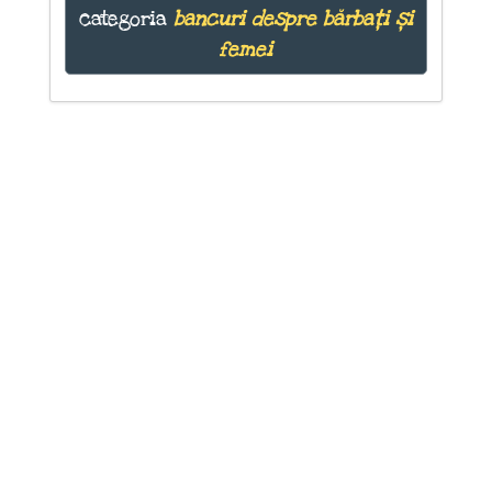
categoria
bancuri despre bărbați și
femei