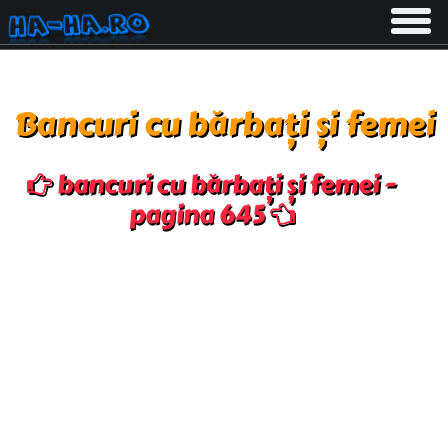
Toggle
navigati
Bancuri cu bărbați și femei
bancuri cu bărbați și femei -
pagina 645