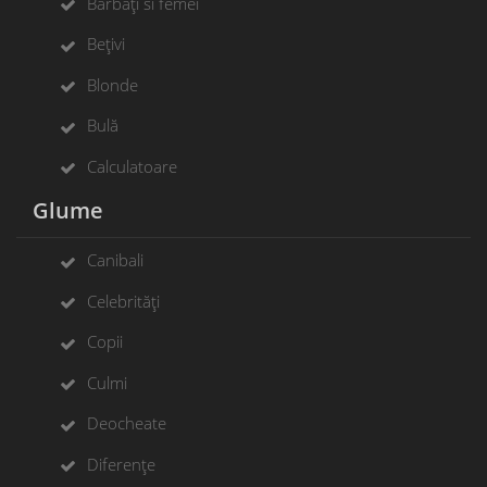
Bărbați si femei
Bețivi
Blonde
Bulă
Calculatoare
Glume
Canibali
Celebrități
Copii
Culmi
Deocheate
Diferențe