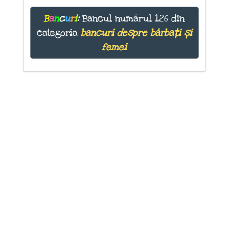
B
a
n
c
u
r
i
:
Bancul numărul 126 din
categoria
bancuri despre bărbați și
femei