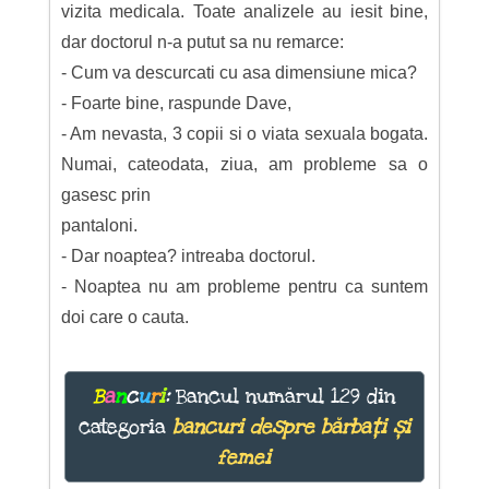
vizita medicala. Toate analizele au iesit bine,
dar doctorul n-a putut sa nu remarce:
- Cum va descurcati cu asa dimensiune mica?
- Foarte bine, raspunde Dave,
- Am nevasta, 3 copii si o viata sexuala bogata.
Numai, cateodata, ziua, am probleme sa o
gasesc prin
pantaloni.
- Dar noaptea? intreaba doctorul.
- Noaptea nu am probleme pentru ca suntem
doi care o cauta.
B
a
n
c
u
r
i
:
Bancul numărul 129 din
categoria
bancuri despre bărbați și
femei