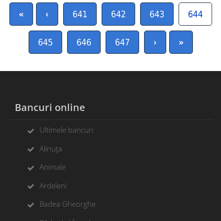
«
‹
641
642
643
644
645
646
647
›
»
Bancuri online
Ultimele bancuri
Alinuța
Animale
Ardeleni
Badea Gheorghe