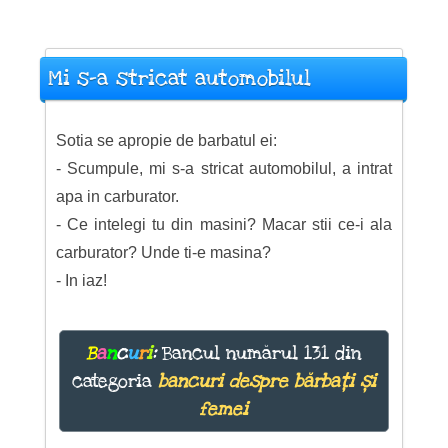
Mi s-a stricat automobilul
Sotia se apropie de barbatul ei:
- Scumpule, mi s-a stricat automobilul, a intrat
apa in carburator.
- Ce intelegi tu din masini? Macar stii ce-i ala
carburator? Unde ti-e masina?
- In iaz!
B
a
n
c
u
r
i
:
Bancul numărul 131 din
categoria
bancuri despre bărbați și
femei