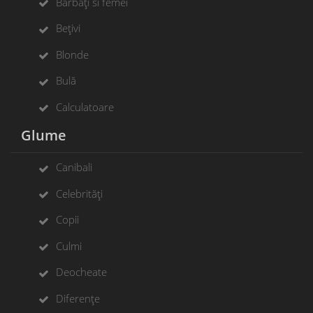
Bărbați si femei
Bețivi
Blonde
Bulă
Calculatoare
Glume
Canibali
Celebrități
Copii
Culmi
Deocheate
Diferențe