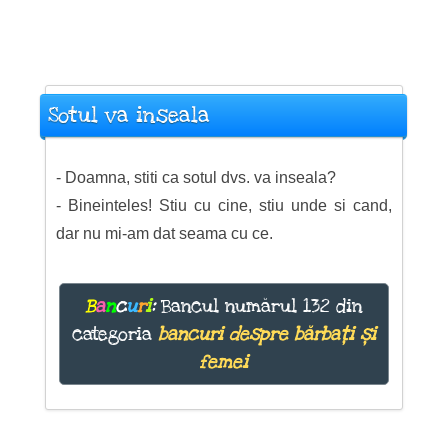
Sotul va inseala
- Doamna, stiti ca sotul dvs. va inseala?
- Bineinteles! Stiu cu cine, stiu unde si cand,
dar nu mi-am dat seama cu ce.
B
a
n
c
u
r
i
:
Bancul numărul 132 din
categoria
bancuri despre bărbați și
femei