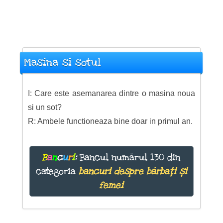
Masina si sotul
I: Care este asemanarea dintre o masina noua
si un sot?
R: Ambele functioneaza bine doar in primul an.
B
a
n
c
u
r
i
:
Bancul numărul 130 din
categoria
bancuri despre bărbați și
femei