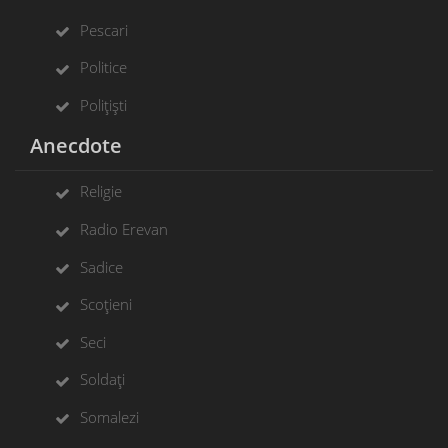
Pescari
Politice
Polițiști
Anecdote
Religie
Radio Erevan
Sadice
Scoțieni
Seci
Soldați
Somalezi