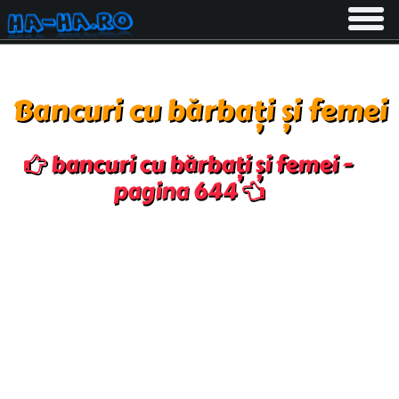
Toggle
navigati
Bancuri cu bărbați și femei
bancuri cu bărbați și femei -
pagina 644