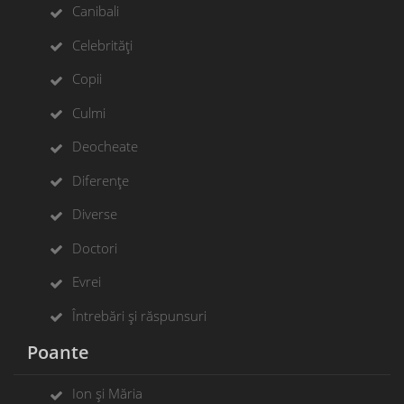
Canibali
Celebrități
Copii
Culmi
Deocheate
Diferențe
Diverse
Doctori
Evrei
Întrebări și răspunsuri
Poante
Ion și Măria