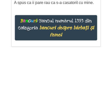
A spus ca ii pare rau ca s-a casatorit cu mine.
B
a
n
c
u
r
i
:
Bancul numărul 1393 din
categoria
bancuri despre bărbați și
femei