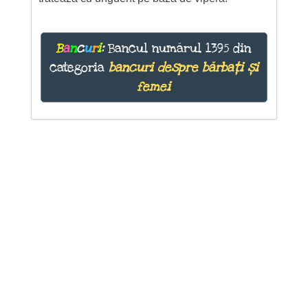
B
a
n
c
u
r
i
:
Bancul numărul 1395 din
categoria
bancuri despre bărbați și
femei