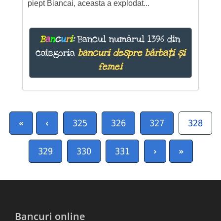
piept Biancai, aceasta a explodat...
B
a
n
c
u
r
i
:
Bancul numărul 1396 din
categoria
bancuri despre bărbați și
femei
«
‹
325
326
327
328
329
330
331
›
»
Bancuri online