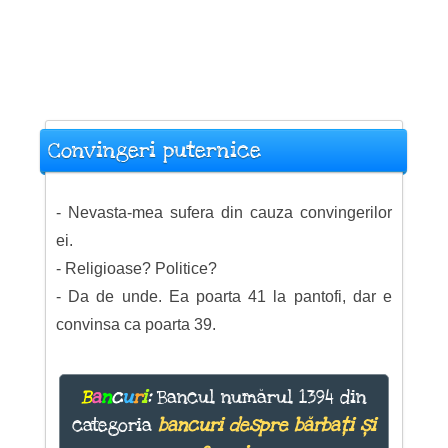
Convingeri puternice
- Nevasta-mea sufera din cauza convingerilor
ei.
- Religioase? Politice?
- Da de unde. Ea poarta 41 la pantofi, dar e
convinsa ca poarta 39.
B
a
n
c
u
r
i
:
Bancul numărul 1394 din
categoria
bancuri despre bărbați și