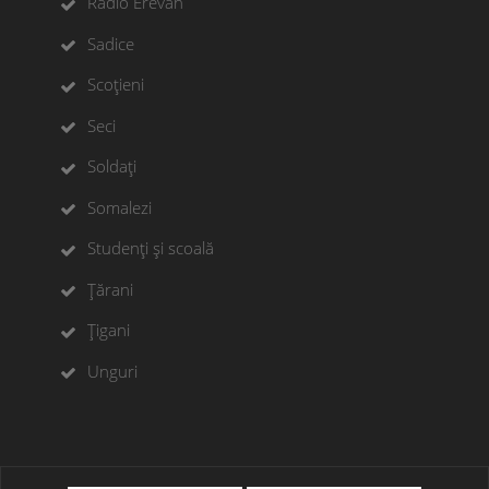
Radio Erevan
Sadice
Scoțieni
Seci
Soldați
Somalezi
Studenți și scoală
Țărani
Țigani
Unguri