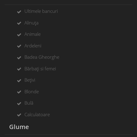
Ultimele bancuri
Alinuța
Animale
Ardeleni
Badea Gheorghe
Bărbați si femei
Bețivi
Blonde
Bulă
Calculatoare
Glume