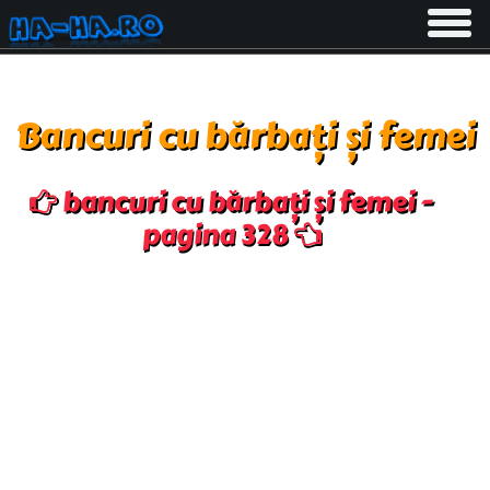
Toggle
navigati
Bancuri cu bărbați și femei
bancuri cu bărbați și femei -
pagina 328