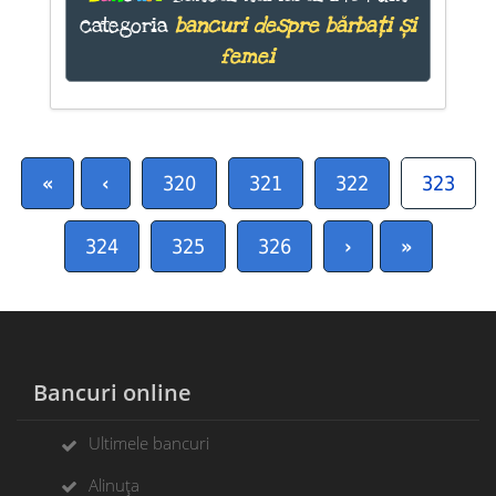
categoria
bancuri despre bărbați și
femei
«
‹
320
321
322
323
324
325
326
›
»
Bancuri online
Ultimele bancuri
Alinuța