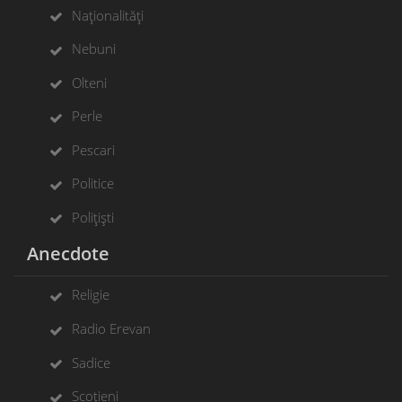
Naționalități
Nebuni
Olteni
Perle
Pescari
Politice
Polițiști
Anecdote
Religie
Radio Erevan
Sadice
Scoțieni