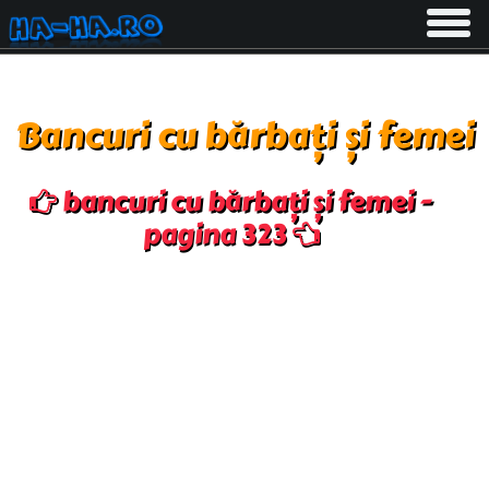
Toggle
navigati
Bancuri cu bărbați și femei
bancuri cu bărbați și femei -
pagina 323