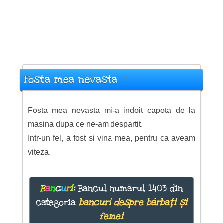
Fosta mea nevasta
Fosta mea nevasta mi-a indoit capota de la
masina dupa ce ne-am despartit.
Intr-un fel, a fost si vina mea, pentru ca aveam
viteza.
B
a
n
c
u
r
i
:
Bancul numărul 1403 din
categoria
bancuri despre bărbați și
femei