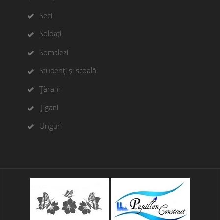
Seci
Soldați
Somalezi
Studenți și scoală
Țărani
Țigani
Unguri