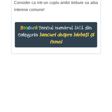
Consider ca intr-un cuplu ambii trebuie sa aiba
interese comune!
B
a
n
c
u
r
i
:
Bancul numărul 1401 din
categoria
bancuri despre bărbați și
femei