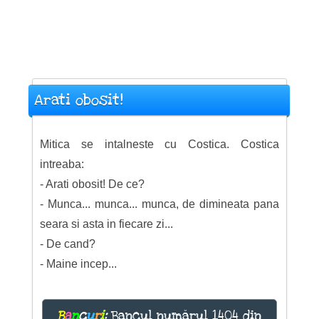
Arati obosit!
Mitica se intalneste cu Costica. Costica
intreaba:
- Arati obosit! De ce?
- Munca... munca... munca, de dimineata pana
seara si asta in fiecare zi...
- De cand?
- Maine incep...
B
a
n
c
u
r
i
:
Bancul numărul 1404 din