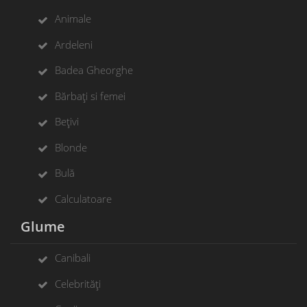
Animale
Ardeleni
Badea Gheorghe
Bărbați si femei
Bețivi
Blonde
Bulă
Calculatoare
Glume
Canibali
Celebrități