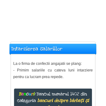
Intarzierea salariilor
La o firma de confectii angajatii se plang:
- Primim salariile cu cateva luni intarziere
pentru ca lucram prea repede.
B
a
n
c
u
r
i
:
Bancul numărul 1402 din
categoria
bancuri despre bărbați și