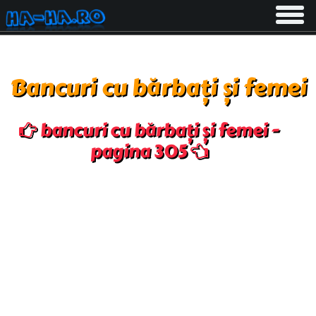
Toggle
navigati
Bancuri cu bărbați și femei
bancuri cu bărbați și femei -
pagina 305