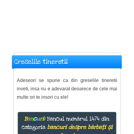
Greselile tineretii
Adeseori se spune ca din greselile tineretii
inveti, insa nu e adevarat deoarece de cele mai
multe ori te insori cu ele!
B
a
n
c
u
r
i
:
Bancul numărul 1474 din
categoria
bancuri despre bărbați și