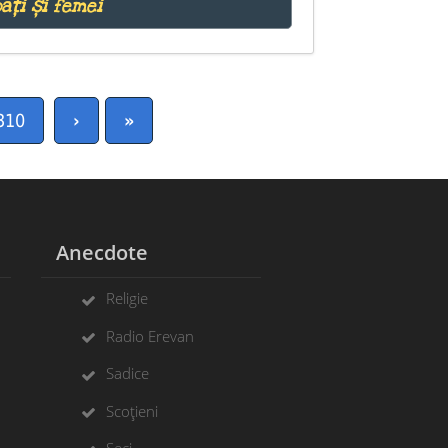
ați și femei
310
›
»
Anecdote
Religie
Radio Erevan
Sadice
Scoțieni