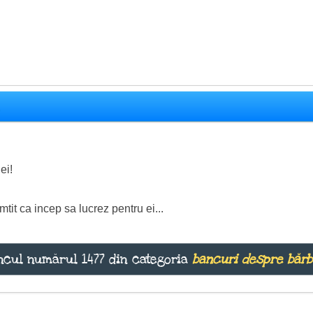
e
ei!
tit ca incep sa lucrez pentru ei...
cul numărul 1477 din categoria
bancuri despre bărb