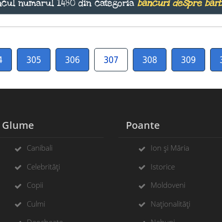
cul numărul 1480 din categoria
bancuri despre bărb
4
305
306
307
308
309
Glume
Poante
Canibali
Ion și Măria
Celebrități
Istorice
Copii
Moldoveni
Culmi
Naționalități