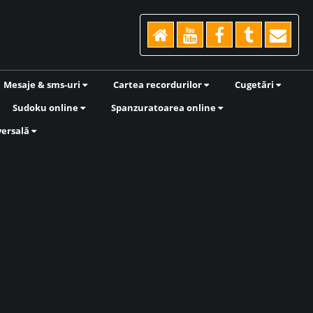
Mesaje & sms-uri
Cartea recordurilor
Cugetări
Sudoku online
Spanzuratoarea online
versală