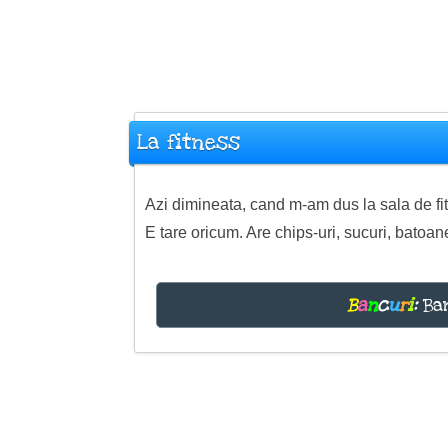
La fitness
Azi dimineata, cand m-am dus la sala de fit
E tare oricum. Are chips-uri, sucuri, batoane 
B
a
n
c
u
r
i
:
Ban