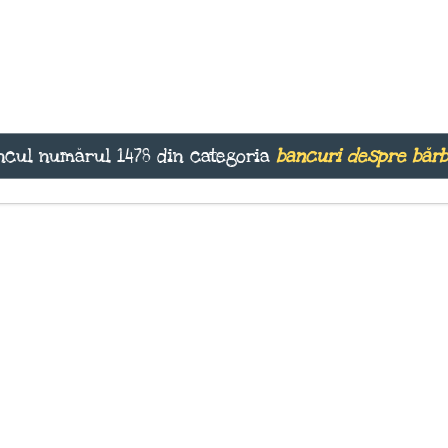
cul numărul 1478 din categoria
bancuri despre bărb