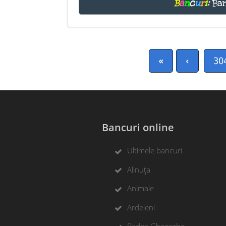
B
a
n
c
u
r
i
:
Ban
«
‹
30
Bancuri online
Ultimele bancuri
Alinuța
Animale
Ardeleni