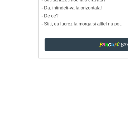
- Da, intindeti-va la orizontala!
- De ce?
- Stiti, eu lucrez la morga si altfel nu pot.
B
a
n
c
u
r
i
:
Ban