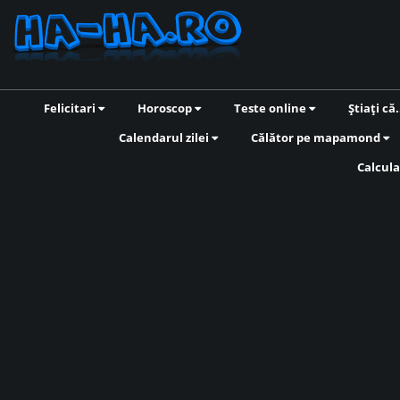
Felicitari
Horoscop
Teste online
Știați că.
Calendarul zilei
Călător pe mapamond
Calcula