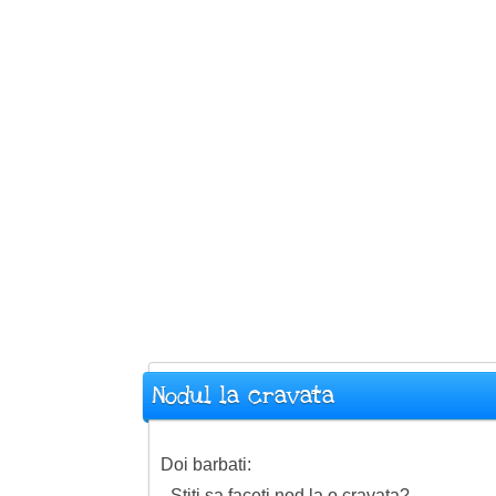
Nodul la cravata
Doi barbati:
- Stiti sa faceti nod la o cravata?