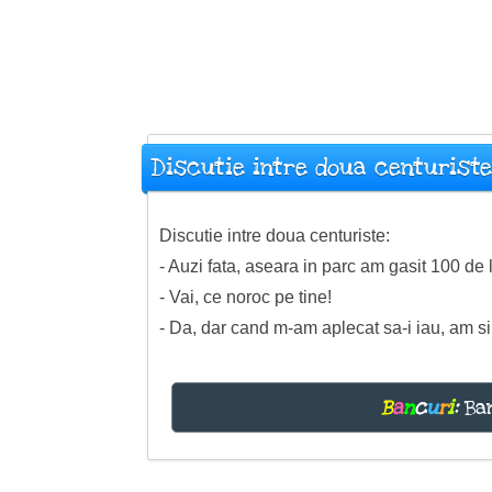
Discutie intre doua centurist
Discutie intre doua centuriste:
- Auzi fata, aseara in parc am gasit 100 de l
- Vai, ce noroc pe tine!
- Da, dar cand m-am aplecat sa-i iau, am sim
B
a
n
c
u
r
i
:
Ban