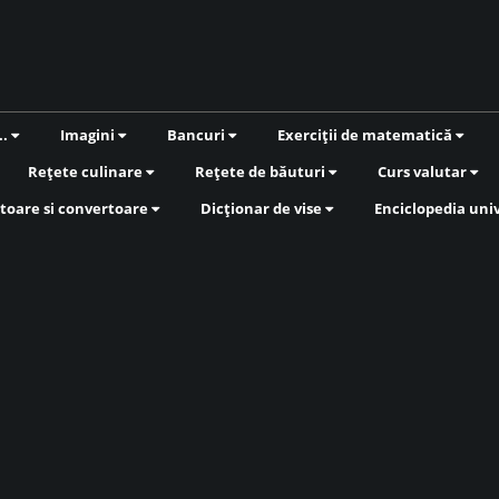
..
Imagini
Bancuri
Exerciții de matematică
Rețete culinare
Rețete de băuturi
Curs valutar
toare si convertoare
Dicționar de vise
Enciclopedia uni