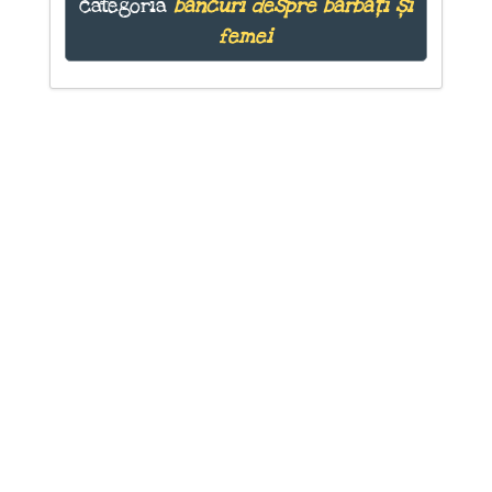
categoria
bancuri despre bărbați și
femei