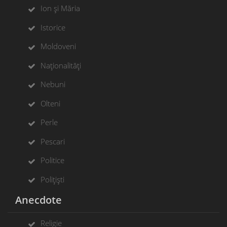
Ion și Măria
Istorice
Moldoveni
Naționalități
Nebuni
Olteni
Perle
Pescari
Politice
Polițiști
Anecdote
Religie