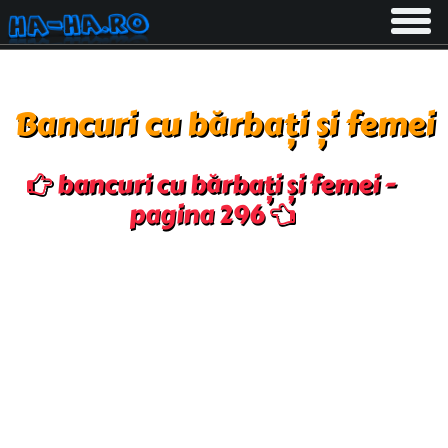
Toggle
navigati
Bancuri cu bărbați și femei
bancuri cu bărbați și femei -
pagina 296