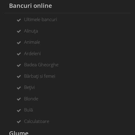
Bancuri online
Ultimele bancuri
Alinuța
Animale
Ardeleni
Badea Gheorghe
Bărbați si femei
Bețivi
Blonde
Bulă
Calculatoare
Glume