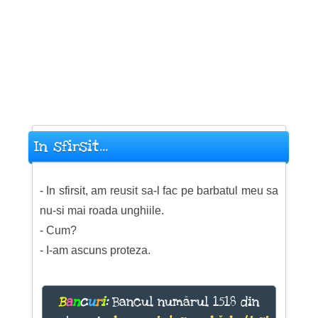
In sfirsit...
- In sfirsit, am reusit sa-l fac pe barbatul meu sa
nu-si mai roada unghiile.
- Cum?
- I-am ascuns proteza.
B
a
n
c
u
r
i
:
Bancul numărul 1518 din