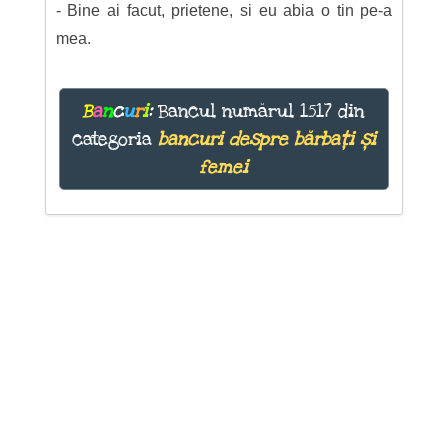
- Bine ai facut, prietene, si eu abia o tin pe-a
mea.
B
a
n
c
u
r
i
:
Bancul numărul 1517 din
categoria
bancuri despre bărbați și
femei