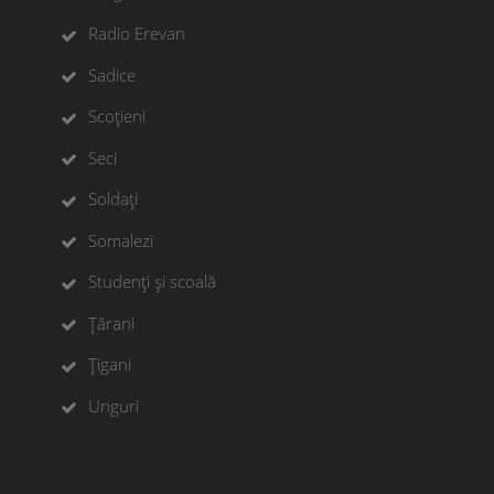
Radio Erevan
Sadice
Scoțieni
Seci
Soldați
Somalezi
Studenți și scoală
Țărani
Țigani
Unguri