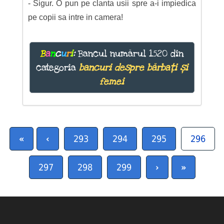
- Sigur. O pun pe clanta usii spre a-i impiedica
pe copii sa intre in camera!
B
a
n
c
u
r
i
:
Bancul numărul 1520 din
categoria
bancuri despre bărbați și
femei
«
‹
293
294
295
296
297
298
299
›
»