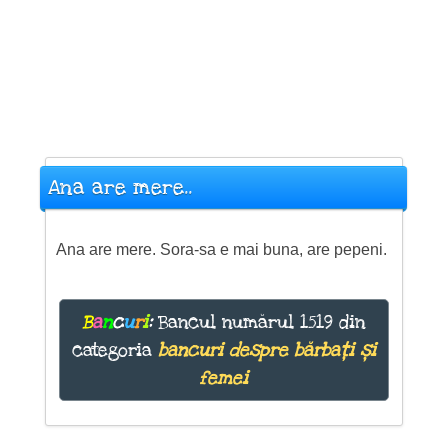
Ana are mere..
Ana are mere. Sora-sa e mai buna, are pepeni.
B
a
n
c
u
r
i
:
Bancul numărul 1519 din
categoria
bancuri despre bărbați și
femei