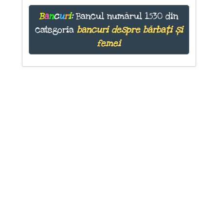
B
a
n
c
u
r
i
:
Bancul numărul 1530 din
categoria
bancuri despre bărbați și
femei