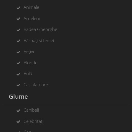
Animale
Ardeleni
Badea Gheorghe
Bărbați si femei
Bețivi
Blonde
Bulă
Calculatoare
Glume
Canibali
Celebrități