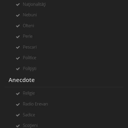
Naționalități
Nebuni
Olteni
Perle
Pescari
Politice
Polițiști
Anecdote
Religie
Radio Erevan
Sadice
Scoțieni