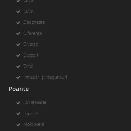
Copii
Culmi
Deocheate
Diferențe
Diverse
Doctori
Evrei
Întrebări și răspunsuri
Poante
Ion și Măria
Istorice
Moldoveni