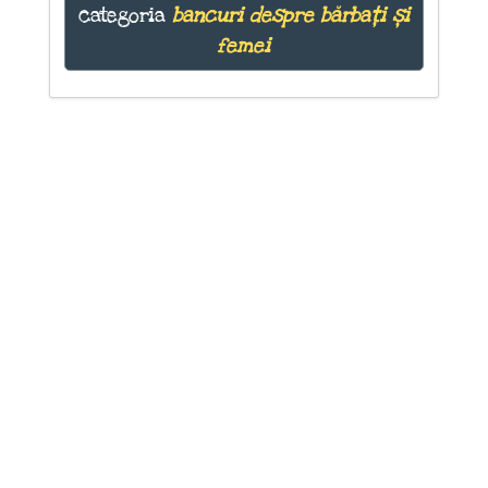
categoria
bancuri despre bărbați și
femei