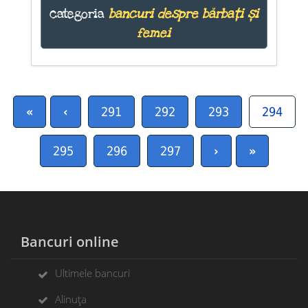
categoria
bancuri despre bărbați și
femei
«
‹
291
292
293
294
295
296
297
›
»
Bancuri online
Ultimele bancuri
Alinuța