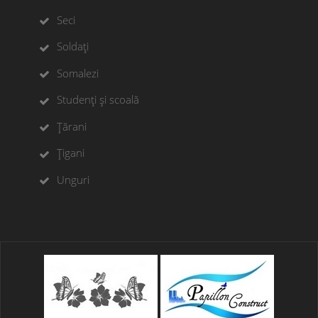
Seci
Soldați
Somalezi
Studenți și scoală
Țărani
Țigani
Unguri