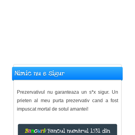
Nimic nu e sigur
Prezervativul nu garanteaza un s*x sigur. Un
prieten al meu purta prezervativ cand a fost
impuscat mortal de sotul amantei!
B
a
n
c
u
r
i
:
Bancul numărul 1531 din