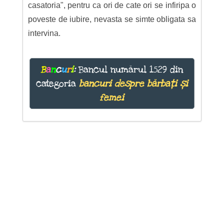
casatoria", pentru ca ori de cate ori se infiripa o
poveste de iubire, nevasta se simte obligata sa
intervina.
B
a
n
c
u
r
i
:
Bancul numărul 1529 din
categoria
bancuri despre bărbați și
femei