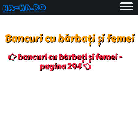
Toggle
navigati
Bancuri cu bărbați și femei
bancuri cu bărbați și femei -
pagina 294