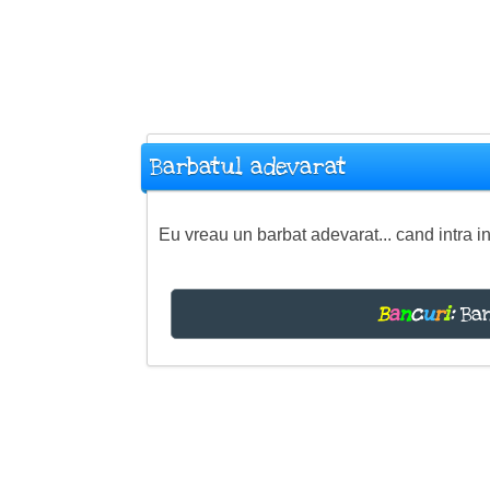
Barbatul adevarat
Eu vreau un barbat adevarat... cand intra 
B
a
n
c
u
r
i
:
Ban