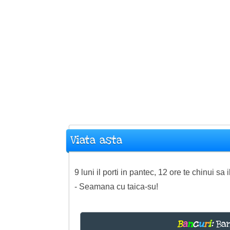
Viata asta
9 luni il porti in pantec, 12 ore te chinui sa 
- Seamana cu taica-su!
B
a
n
c
u
r
i
:
Ban