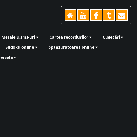
Mesaje & sms-uri
Cartea recordurilor
Cugetări
Sudoku online
Spanzuratoarea online
versală