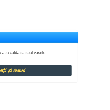
a apa calda sa spal vasele!
ați și femei