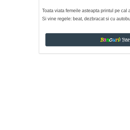
Toata viata femeile asteapta printul pe cal a
Si vine regele: beat, dezbracat si cu autobu
B
a
n
c
u
r
i
:
Ban