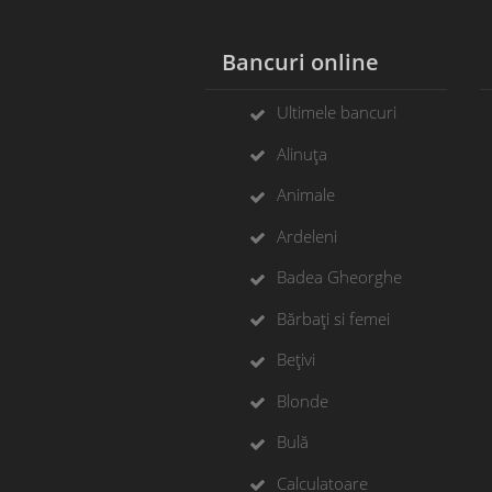
Bancuri online
Ultimele bancuri
Alinuța
Animale
Ardeleni
Badea Gheorghe
Bărbați si femei
Bețivi
Blonde
Bulă
Calculatoare