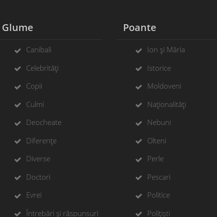
Glume
Poante
Canibali
Ion și Măria
Celebrități
Istorice
Copii
Moldoveni
Culmi
Naționalități
Deocheate
Nebuni
Diferențe
Olteni
Diverse
Perle
Doctori
Pescari
Evrei
Politice
Întrebări și răspunsuri
Polițiști