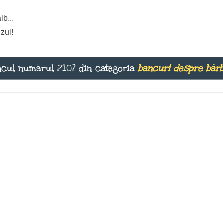
lb...
zul!
cul numărul 2107 din categoria
bancuri despre bărb