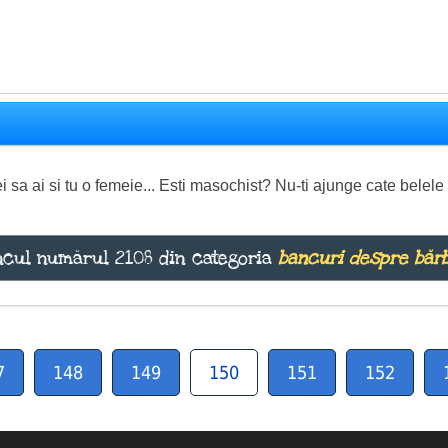
i sa ai si tu o femeie... Esti masochist? Nu-ti ajunge cate belele
cul numărul 2108 din categoria
bancuri despre bărb
7
148
149
150
151
152