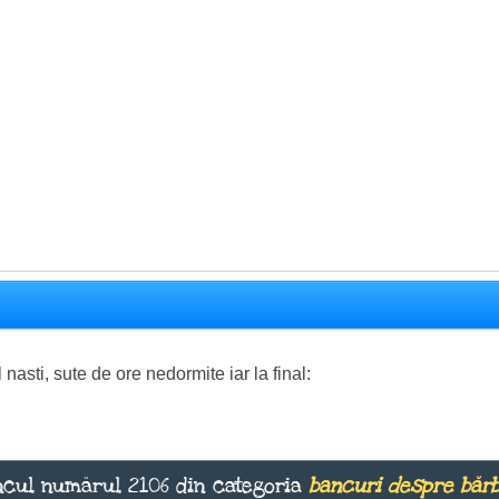
il nasti, sute de ore nedormite iar la final:
cul numărul 2106 din categoria
bancuri despre bărb