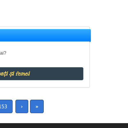
 ai?
ați și femei
153
›
»