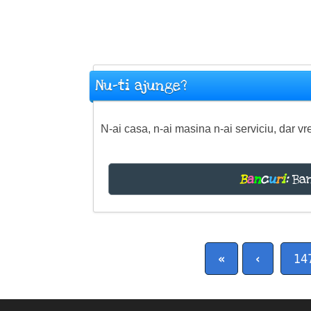
Nu-ti ajunge?
N-ai casa, n-ai masina n-ai serviciu, dar vre
B
a
n
c
u
r
i
:
Ban
«
‹
14