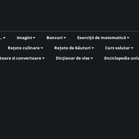
..
Imagini
Bancuri
Exerciții de matematică
Rețete culinare
Rețete de băuturi
Curs valutar
toare si convertoare
Dicționar de vise
Enciclopedia uni