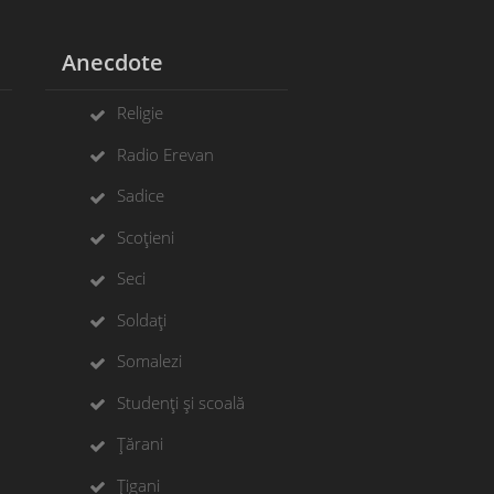
Anecdote
Religie
Radio Erevan
Sadice
Scoțieni
Seci
Soldați
Somalezi
Studenți și scoală
Țărani
Țigani