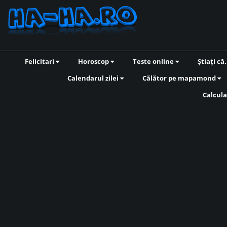
Felicitari
Horoscop
Teste online
Știați că.
Calendarul zilei
Călător pe mapamond
Calcula