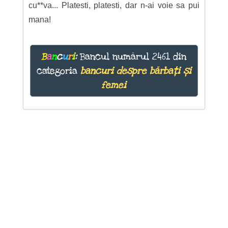
cu**va... Platesti, platesti, dar n-ai voie sa pui
mana!
B
a
n
c
u
r
i
:
Bancul numărul 2461 din
categoria
bancuri despre bărbați și
femei