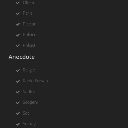
Olteni
Perle
Pescari
Politice
Polițiști
Anecdote
Religie
Radio Erevan
Sadice
Scoțieni
Seci
Soldați