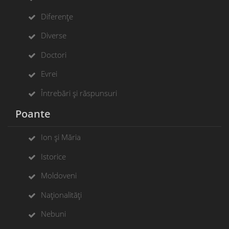
Diferențe
Diverse
Doctori
Evrei
Întrebări și răspunsuri
Poante
Ion și Măria
Istorice
Moldoveni
Naționalități
Nebuni