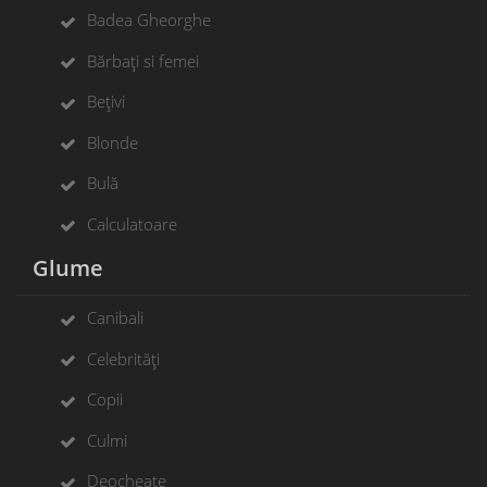
Badea Gheorghe
Bărbați si femei
Bețivi
Blonde
Bulă
Calculatoare
Glume
Canibali
Celebrități
Copii
Culmi
Deocheate