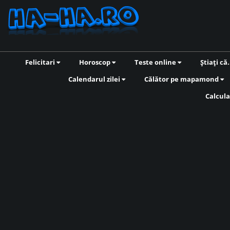
Felicitari
Horoscop
Teste online
Știați că.
Calendarul zilei
Călător pe mapamond
Calcula