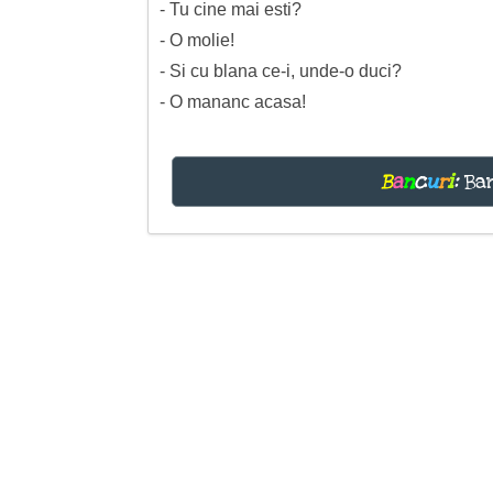
- Tu cine mai esti?
- O molie!
- Si cu blana ce-i, unde-o duci?
- O mananc acasa!
B
a
n
c
u
r
i
:
Ban