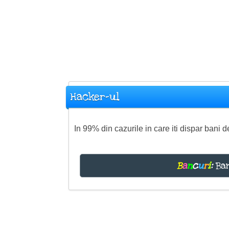
Hacker-ul
In 99% din cazurile in care iti dispar bani 
B
a
n
c
u
r
i
:
Ban