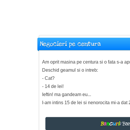
Negocieri pe centura
Am oprit masina pe centura si o fata s-a a
Deschid geamul si o intreb:
- Cat?
- 14 de lei!
Ieftin! ma gandeam eu...
I-am intins 15 de lei si nenorocita mi-a dat 2
B
a
n
c
u
r
i
:
Ban