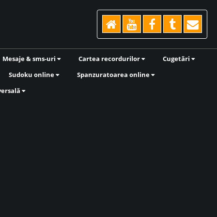
Mesaje & sms-uri
Cartea recordurilor
Cugetări
Sudoku online
Spanzuratoarea online
versală