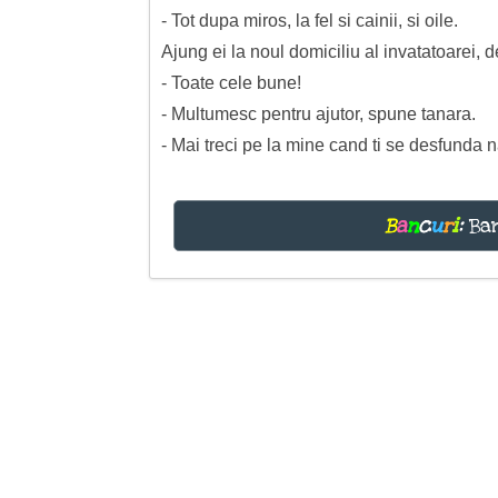
- Tot dupa miros, la fel si cainii, si oile.
Ajung ei la noul domiciliu al invatatoarei, 
- Toate cele bune!
- Multumesc pentru ajutor, spune tanara.
- Mai treci pe la mine cand ti se desfunda n
B
a
n
c
u
r
i
:
Ban