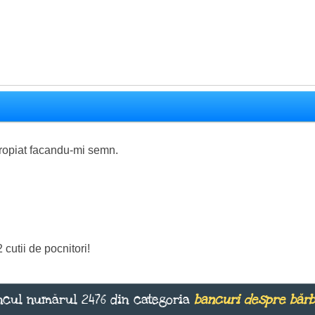
propiat facandu-mi semn.
 cutii de pocnitori!
cul numărul 2476 din categoria
bancuri despre bărb