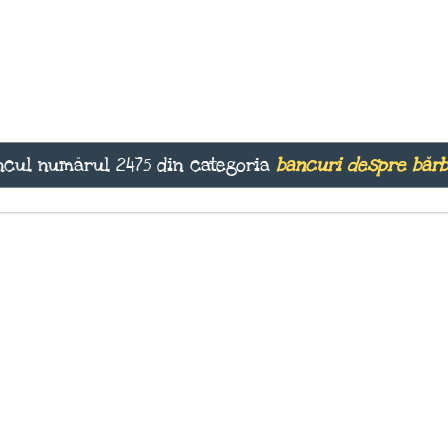
cul numărul 2475 din categoria
bancuri despre bărb