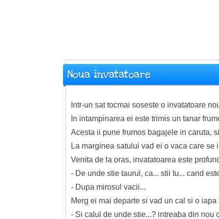
Noua invatatoare
Intr-un sat tocmai soseste o invatatoare nou
In intampinarea ei este trimis un tanar frum
Acesta ii pune frumos bagajele in caruta, s
La marginea satului vad ei o vaca care se 
Venita de la oras, invatatoarea este profund
- De unde stie taurul, ca... stii tu... cand e
- Dupa mirosul vacii...
Merg ei mai departe si vad un cal si o iapa
- Si calul de unde stie...? intreaba din nou