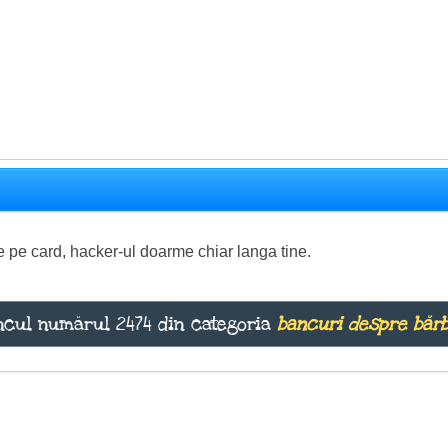
de pe card, hacker-ul doarme chiar langa tine.
cul numărul 2474 din categoria
bancuri despre bărb