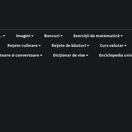
..
Imagini
Bancuri
Exerciții de matematică
Rețete culinare
Rețete de băuturi
Curs valutar
toare si convertoare
Dicționar de vise
Enciclopedia uni