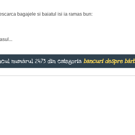
descarca bagajele si baiatul isi ia ramas bun:
asul...
cul numărul 2473 din categoria
bancuri despre bărb