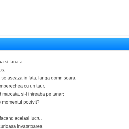
a si tanara.
os.
i se aseaza in fata, langa domnisoara.
imperechea cu un taur.
 marcata, si-l intreaba pe tanar:
ste momentul potrivit?
 facand acelasi lucru.
 curioasa invatatoarea.