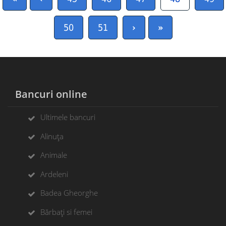
50
51
›
»
Bancuri online
Ultimele bancuri
Alinuța
Animale
Ardeleni
Badea Gheorghe
Bărbați si femei