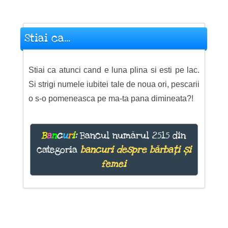
Stiai ca...
Stiai ca atunci cand e luna plina si esti pe lac.
Si strigi numele iubitei tale de noua ori, pescarii
o s-o pomeneasca pe ma-ta pana dimineata?!
B
a
n
c
u
r
i
:
Bancul numărul 2515 din
categoria
bancuri despre bărbați și
femei