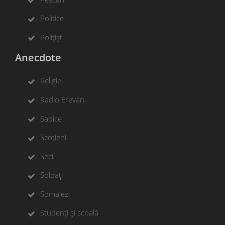
Politice
Polițiști
Anecdote
Religie
Radio Erevan
Sadice
Scoțieni
Seci
Soldați
Somalezi
Studenți și scoală