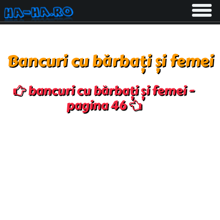
Toggle
navigati
Bancuri cu bărbați și femei
bancuri cu bărbați și femei -
pagina 46