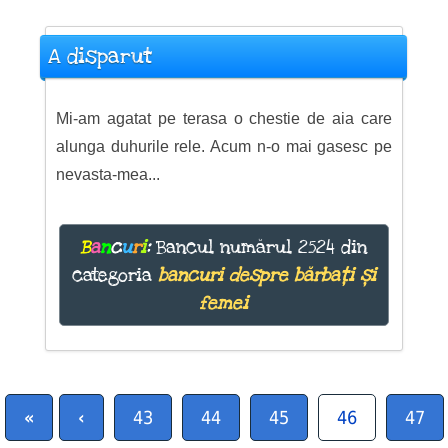
A disparut
Mi-am agatat pe terasa o chestie de aia care
alunga duhurile rele. Acum n-o mai gasesc pe
nevasta-mea...
B
a
n
c
u
r
i
:
Bancul numărul 2524 din
categoria
bancuri despre bărbați și
femei
«
‹
43
44
45
46
47