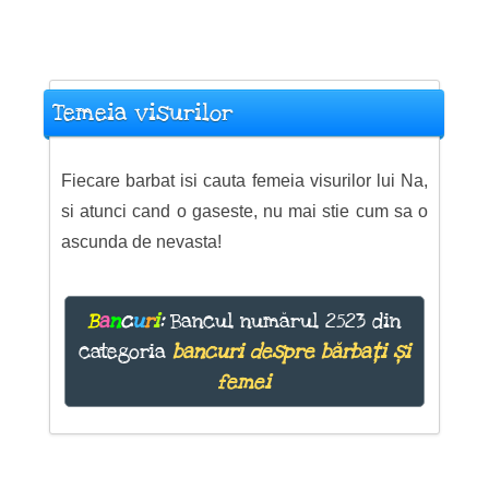
Temeia visurilor
Fiecare barbat isi cauta femeia visurilor lui Na,
si atunci cand o gaseste, nu mai stie cum sa o
ascunda de nevasta!
B
a
n
c
u
r
i
:
Bancul numărul 2523 din
categoria
bancuri despre bărbați și
femei