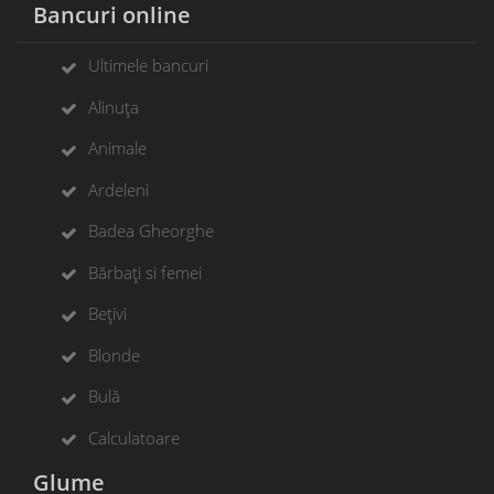
Bancuri online
Ultimele bancuri
Alinuța
Animale
Ardeleni
Badea Gheorghe
Bărbați si femei
Bețivi
Blonde
Bulă
Calculatoare
Glume