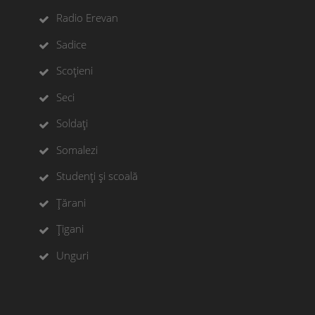
Radio Erevan
Sadice
Scoțieni
Seci
Soldați
Somalezi
Studenți și scoală
Țărani
Țigani
Unguri