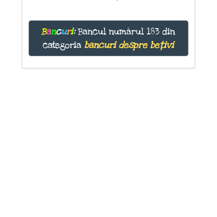
B
a
n
c
u
r
i
:
Bancul numărul 183 din
categoria
bancuri despre bețivi