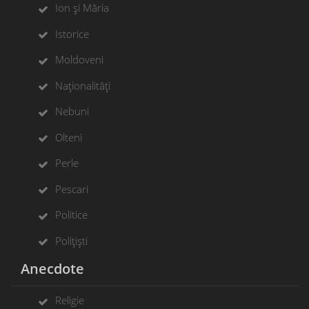
Ion și Măria
Istorice
Moldoveni
Naționalități
Nebuni
Olteni
Perle
Pescari
Politice
Polițiști
Anecdote
Religie