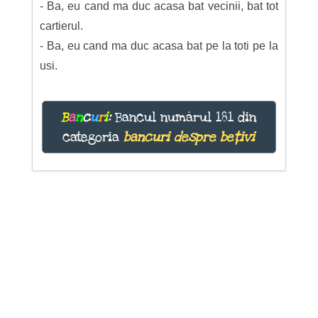
- Ba, eu cand ma duc acasa bat vecinii, bat tot
cartierul.
- Ba, eu cand ma duc acasa bat pe la toti pe la
usi.
B
a
n
c
u
r
i
:
Bancul numărul 181 din
categoria
bancuri despre bețivi