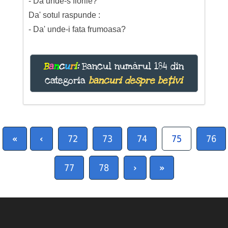
- Da unde-s florile?
Da' sotul raspunde :
- Da' unde-i fata frumoasa?
B
a
n
c
u
r
i
:
Bancul numărul 184 din
categoria
bancuri despre bețivi
«
‹
72
73
74
75
76
77
78
›
»