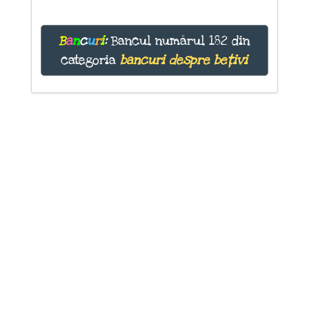
B
a
n
c
u
r
i
:
Bancul numărul 182 din
categoria
bancuri despre bețivi