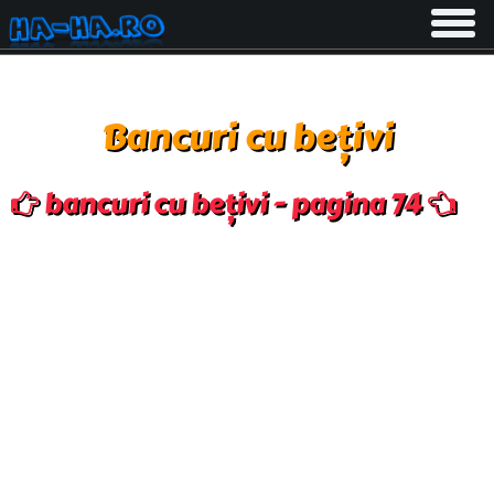
Toggle
navigati
Bancuri cu bețivi
bancuri cu bețivi - pagina 74