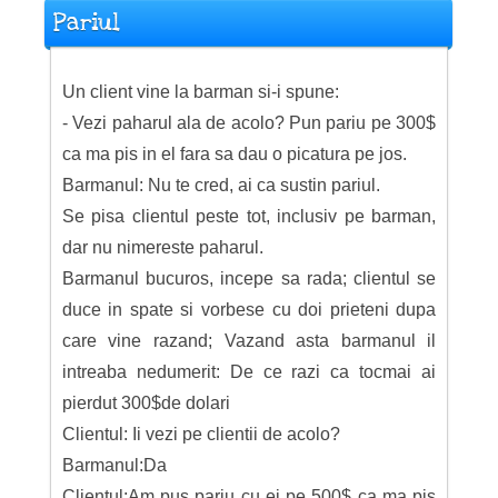
Pariul
Un client vine la barman si-i spune:
- Vezi paharul ala de acolo? Pun pariu pe 300$
ca ma pis in el fara sa dau o picatura pe jos.
Barmanul: Nu te cred, ai ca sustin pariul.
Se pisa clientul peste tot, inclusiv pe barman,
dar nu nimereste paharul.
Barmanul bucuros, incepe sa rada; clientul se
duce in spate si vorbese cu doi prieteni dupa
care vine razand; Vazand asta barmanul il
intreaba nedumerit: De ce razi ca tocmai ai
pierdut 300$de dolari
Clientul: Ii vezi pe clientii de acolo?
Barmanul:Da
Clientul:Am pus pariu cu ei pe 500$ ca ma pis