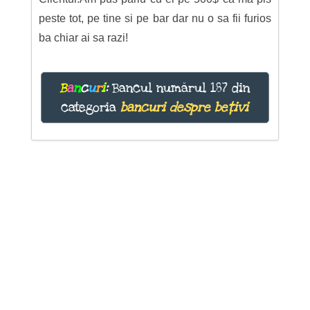
peste tot, pe tine si pe bar dar nu o sa fii furios
ba chiar ai sa razi!
B
a
n
c
u
r
i
:
Bancul numărul 187 din
categoria
bancuri despre bețivi