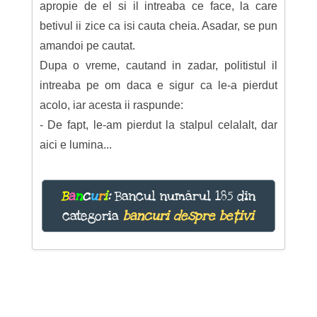
apropie de el si il intreaba ce face, la care
betivul ii zice ca isi cauta cheia. Asadar, se pun
amandoi pe cautat.
Dupa o vreme, cautand in zadar, politistul il
intreaba pe om daca e sigur ca le-a pierdut
acolo, iar acesta ii raspunde:
- De fapt, le-am pierdut la stalpul celalalt, dar
aici e lumina...
B
a
n
c
u
r
i
:
Bancul numărul 185 din
categoria
bancuri despre bețivi