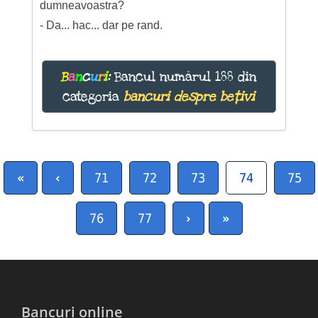
dumneavoastra?
- Da... hac... dar pe rand.
B
a
n
c
u
r
i
:
Bancul numărul 188 din
categoria
bancuri despre bețivi
«
‹
71
72
73
74
75
76
77
›
»
Bancuri online