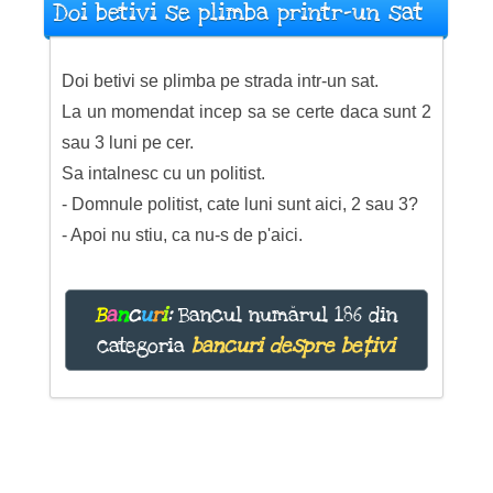
Doi betivi se plimba printr-un sat
Doi betivi se plimba pe strada intr-un sat.
La un momendat incep sa se certe daca sunt 2
sau 3 luni pe cer.
Sa intalnesc cu un politist.
- Domnule politist, cate luni sunt aici, 2 sau 3?
- Apoi nu stiu, ca nu-s de p'aici.
B
a
n
c
u
r
i
:
Bancul numărul 186 din
categoria
bancuri despre bețivi