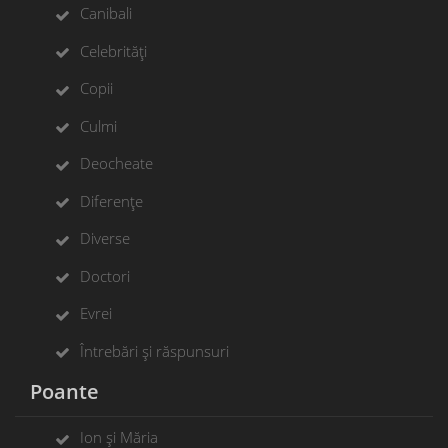
Canibali
Celebrități
Copii
Culmi
Deocheate
Diferențe
Diverse
Doctori
Evrei
Întrebări și răspunsuri
Poante
Ion și Măria