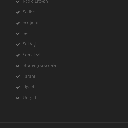
Radio Erevan
Sadice
Scoțieni
Seci
Soldați
Somalezi
Studenți și scoală
Țărani
Țigani
Unguri