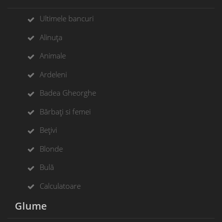
Ultimele bancuri
Alinuța
Animale
Ardeleni
Badea Gheorghe
Bărbați si femei
Bețivi
Blonde
Bulă
Calculatoare
Glume