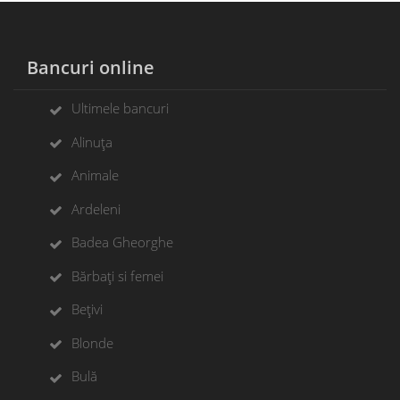
Bancuri online
Ultimele bancuri
Alinuța
Animale
Ardeleni
Badea Gheorghe
Bărbați si femei
Bețivi
Blonde
Bulă