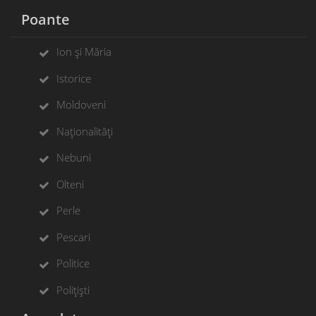
Poante
Ion și Măria
Istorice
Moldoveni
Naționalități
Nebuni
Olteni
Perle
Pescari
Politice
Polițiști