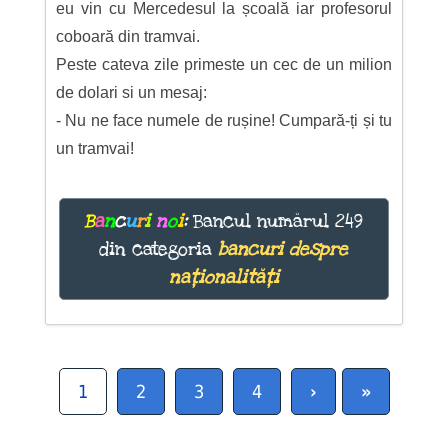
eu vin cu Mercedesul la școală iar profesorul
coboară din tramvai.
Peste cateva zile primeste un cec de un milion
de dolari si un mesaj:
- Nu ne face numele de rușine! Cumpară-ți și tu
un tramvai!
B
a
n
c
u
r
i
n
o
i
:
Bancul numărul 249
din categoria
bancuri despre
naționalități
1
2
3
4
›
»