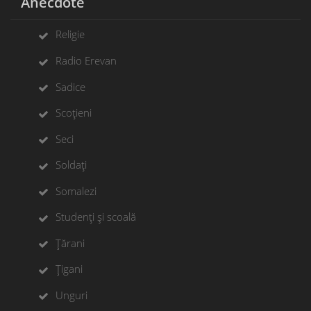
Anecdote
Religie
Radio Erevan
Sadice
Scoțieni
Seci
Soldați
Somalezi
Studenți și scoală
Țărani
Țigani
Unguri