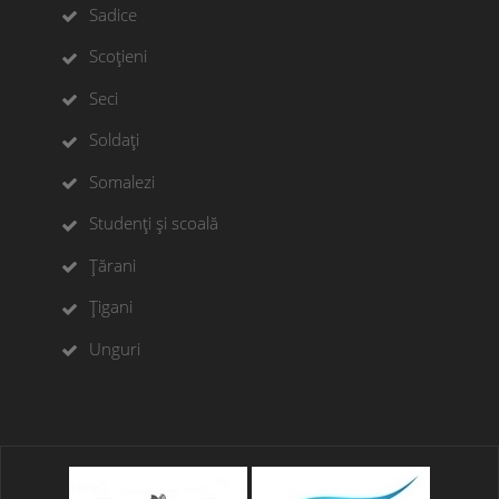
Sadice
Scoțieni
Seci
Soldați
Somalezi
Studenți și scoală
Țărani
Țigani
Unguri