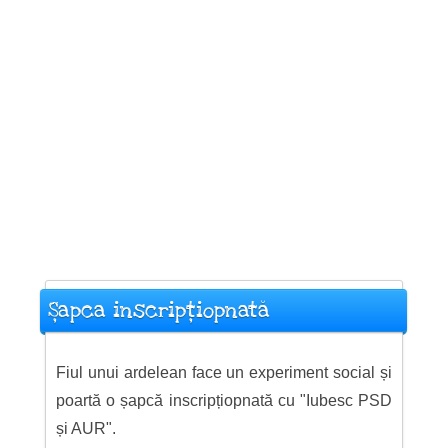
Șapca inscripțiopnată
Fiul unui ardelean face un experiment social și
poartă o șapcă inscripțiopnată cu "Iubesc PSD
și AUR".