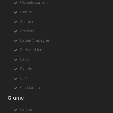
Ultimele bancuri
Alinuța
Animale
Ardeleni
Badea Gheorghe
Bărbați si femei
Bețivi
Blonde
Bulă
Calculatoare
Glume
Canibali