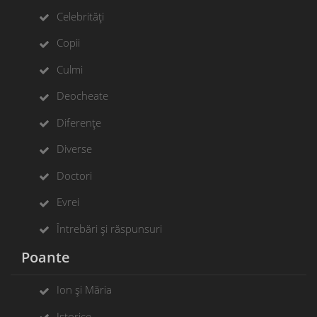
Celebrități
Copii
Culmi
Deocheate
Diferențe
Diverse
Doctori
Evrei
Întrebări și răspunsuri
Poante
Ion și Măria
Istorice