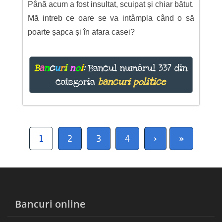
Până acum a fost insultat, scuipat și chiar bătut.
Mă intreb ce oare se va intâmpla când o să
poarte șapca și în afara casei?
B
a
n
c
u
r
i
n
o
i
:
Bancul numărul 337 din
categoria
bancuri politice
1
2
3
4
›
»
Bancuri online